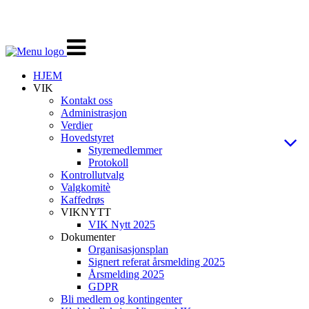
Veksle
navigasjon
HJEM
VIK
Kontakt oss
Administrasjon
Verdier
Hovedstyret
Styremedlemmer
Protokoll
Kontrollutvalg
Valgkomitè
Kaffedrøs
VIKNYTT
VIK Nytt 2025
Dokumenter
Organisasjonsplan
Signert referat årsmelding 2025
Årsmelding 2025
GDPR
Bli medlem og kontingenter