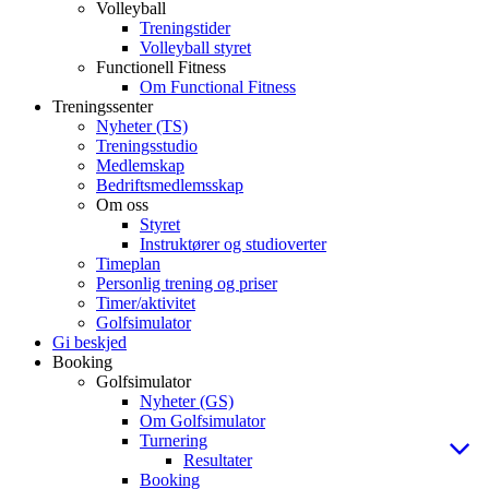
Volleyball
Treningstider
Volleyball styret
Functionell Fitness
Om Functional Fitness
Treningssenter
Nyheter (TS)
Treningsstudio
Medlemskap
Bedriftsmedlemsskap
Om oss
Styret
Instruktører og studioverter
Timeplan
Personlig trening og priser
Timer/aktivitet
Golfsimulator
Gi beskjed
Booking
Golfsimulator
Nyheter (GS)
Om Golfsimulator
Turnering
Resultater
Booking