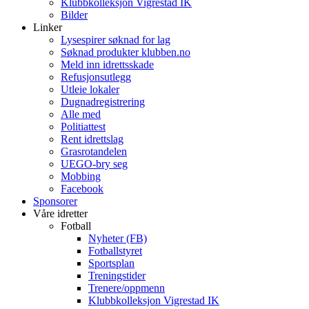
Klubbkolleksjon Vigrestad IK
Bilder
Linker
Lysespirer søknad for lag
Søknad produkter klubben.no
Meld inn idrettsskade
Refusjonsutlegg
Utleie lokaler
Dugnadregistrering
Alle med
Politiattest
Rent idrettslag
Grasrotandelen
UEGO-bry seg
Mobbing
Facebook
Sponsorer
Våre idretter
Fotball
Nyheter (FB)
Fotballstyret
Sportsplan
Treningstider
Trenere/oppmenn
Klubbkolleksjon Vigrestad IK