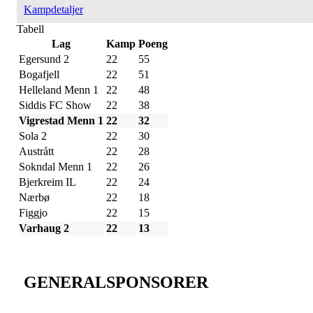
Kampdetaljer
Tabell
Lag
Kamp
Poeng
Egersund 2
22
55
Bogafjell
22
51
Helleland Menn 1
22
48
Siddis FC Show
22
38
Vigrestad Menn 1
22
32
Sola 2
22
30
Austrått
22
28
Sokndal Menn 1
22
26
Bjerkreim IL
22
24
Nærbø
22
18
Figgjo
22
15
Varhaug 2
22
13
GENERALSPONSORER