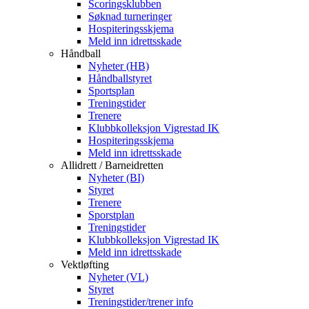
Scoringsklubben
Søknad turneringer
Hospiteringsskjema
Meld inn idrettsskade
Håndball
Nyheter (HB)
Håndballstyret
Sportsplan
Treningstider
Trenere
Klubbkolleksjon Vigrestad IK
Hospiteringsskjema
Meld inn idrettsskade
Allidrett / Barneidretten
Nyheter (BI)
Styret
Trenere
Sporstplan
Treningstider
Klubbkolleksjon Vigrestad IK
Meld inn idrettsskade
Vektløfting
Nyheter (VL)
Styret
Treningstider/trener info