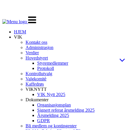
Veksle
navigasjon
HJEM
VIK
Kontakt oss
Administrasjon
Verdier
Hovedstyret
Styremedlemmer
Protokoll
Kontrollutvalg
Valgkomitè
Kaffedrøs
VIKNYTT
VIK Nytt 2025
Dokumenter
Organisasjonsplan
Signert referat årsmelding 2025
Årsmelding 2025
GDPR
Bli medlem og kontingenter