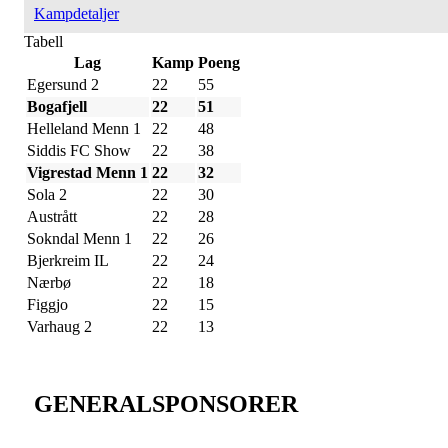
Kampdetaljer
Tabell
Lag
Kamp
Poeng
Egersund 2
22
55
Bogafjell
22
51
Helleland Menn 1
22
48
Siddis FC Show
22
38
Vigrestad Menn 1
22
32
Sola 2
22
30
Austrått
22
28
Sokndal Menn 1
22
26
Bjerkreim IL
22
24
Nærbø
22
18
Figgjo
22
15
Varhaug 2
22
13
GENERALSPONSORER