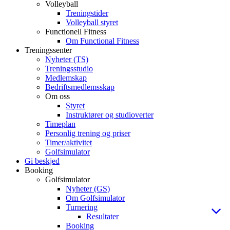
Volleyball
Treningstider
Volleyball styret
Functionell Fitness
Om Functional Fitness
Treningssenter
Nyheter (TS)
Treningsstudio
Medlemskap
Bedriftsmedlemsskap
Om oss
Styret
Instruktører og studioverter
Timeplan
Personlig trening og priser
Timer/aktivitet
Golfsimulator
Gi beskjed
Booking
Golfsimulator
Nyheter (GS)
Om Golfsimulator
Turnering
Resultater
Booking