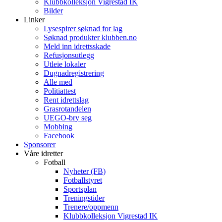
Klubbkolleksjon Vigrestad IK
Bilder
Linker
Lysespirer søknad for lag
Søknad produkter klubben.no
Meld inn idrettsskade
Refusjonsutlegg
Utleie lokaler
Dugnadregistrering
Alle med
Politiattest
Rent idrettslag
Grasrotandelen
UEGO-bry seg
Mobbing
Facebook
Sponsorer
Våre idretter
Fotball
Nyheter (FB)
Fotballstyret
Sportsplan
Treningstider
Trenere/oppmenn
Klubbkolleksjon Vigrestad IK