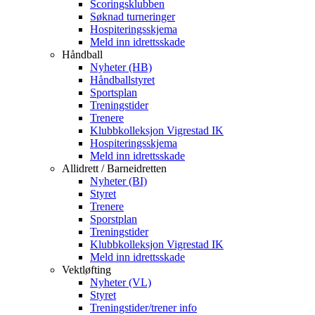
Scoringsklubben
Søknad turneringer
Hospiteringsskjema
Meld inn idrettsskade
Håndball
Nyheter (HB)
Håndballstyret
Sportsplan
Treningstider
Trenere
Klubbkolleksjon Vigrestad IK
Hospiteringsskjema
Meld inn idrettsskade
Allidrett / Barneidretten
Nyheter (BI)
Styret
Trenere
Sporstplan
Treningstider
Klubbkolleksjon Vigrestad IK
Meld inn idrettsskade
Vektløfting
Nyheter (VL)
Styret
Treningstider/trener info