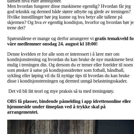
uansett nivå eller ambisjoner.
Men hvordan fungerer disse maskinene egentlig? Hvordan får jeg
god teknikk og dermed både større utbytte og glede av treningen?
Hvilke innstillinger bør jeg kunne og hva betyr alle tallene på
skjermen? Og hva
er
egentlig kondisjon, hvorfor og hvordan bør j
trene det?
Spørsmålene er mange og derfor arrangerer vi
gratis temakveld fo
våre medlemmer onsdag 24. august kl 18:00!
Denne kvelden er for alle som er interessert i å lære mer om
kondisjonstrening og hvordan du kan bruke de nye maskinene best
mulig i treningen din. Og dersom du er trener eller forelder til noen
som ønsker å satse på kondisjonsidretter som fotball, håndball,
sykling eller løping vil du få nyttige tips til hvordan du kan bruke
disse i kondisjonstreningen og dermed unngå belastningsskader.
Det vil bli litt teori og mye praksis så ta med treningstøy.
OBS få plasser, bindende påmelding i app idrettenonline eller
hjemmeside under timeplan ved å trykke skal på
arrangementet.