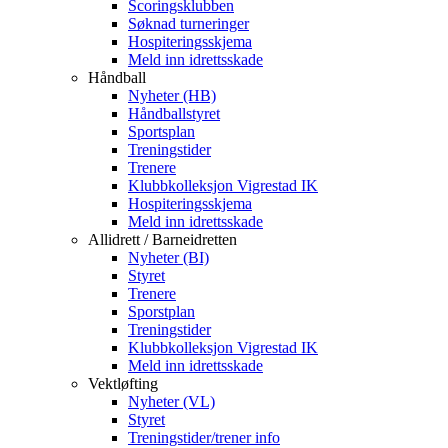
Scoringsklubben
Søknad turneringer
Hospiteringsskjema
Meld inn idrettsskade
Håndball
Nyheter (HB)
Håndballstyret
Sportsplan
Treningstider
Trenere
Klubbkolleksjon Vigrestad IK
Hospiteringsskjema
Meld inn idrettsskade
Allidrett / Barneidretten
Nyheter (BI)
Styret
Trenere
Sporstplan
Treningstider
Klubbkolleksjon Vigrestad IK
Meld inn idrettsskade
Vektløfting
Nyheter (VL)
Styret
Treningstider/trener info