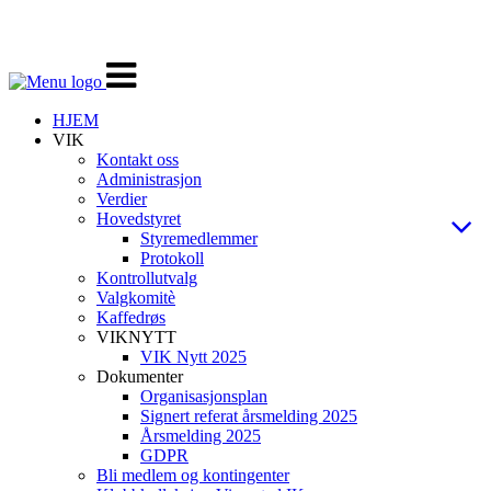
Veksle
navigasjon
HJEM
VIK
Kontakt oss
Administrasjon
Verdier
Hovedstyret
Styremedlemmer
Protokoll
Kontrollutvalg
Valgkomitè
Kaffedrøs
VIKNYTT
VIK Nytt 2025
Dokumenter
Organisasjonsplan
Signert referat årsmelding 2025
Årsmelding 2025
GDPR
Bli medlem og kontingenter