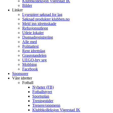
Klubbkolleksjon Vigrestad IK
Bilder
Linker
Lysespirer søknad for lag
Søknad produkter klubben.no
Meld inn idrettsskade
Refusjonsutlegg
Utleie lokaler
Dugnadregistrering
Alle med
Politiattest
Rent idrettslag
Grasrotandelen
UEGO-bry seg
Mobbing
Facebook
Sponsorer
Våre idretter
Fotball
Nyheter (FB)
Fotballstyret
Sportsplan
Treningstider
Trenere/oppmenn
Klubbkolleksjon Vigrestad IK