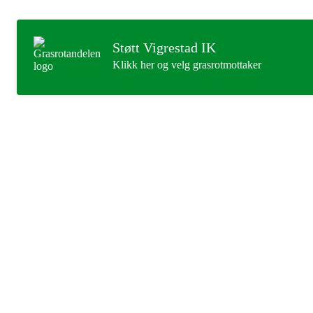
Støtt Vigrestad IK
Klikk her og velg grasrotmottaker