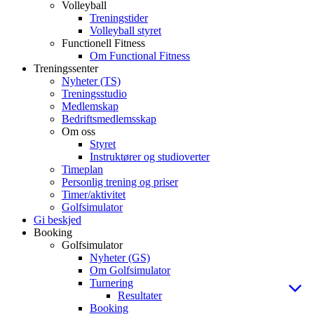
Volleyball
Treningstider
Volleyball styret
Functionell Fitness
Om Functional Fitness
Treningssenter
Nyheter (TS)
Treningsstudio
Medlemskap
Bedriftsmedlemsskap
Om oss
Styret
Instruktører og studioverter
Timeplan
Personlig trening og priser
Timer/aktivitet
Golfsimulator
Gi beskjed
Booking
Golfsimulator
Nyheter (GS)
Om Golfsimulator
Turnering
Resultater
Booking