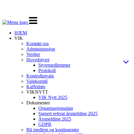
Veksle
navigasjon
HJEM
VIK
Kontakt oss
Administrasjon
Verdier
Hovedstyret
Styremedlemmer
Protokoll
Kontrollutvalg
Valgkomitè
Kaffedrøs
VIKNYTT
VIK Nytt 2025
Dokumenter
Organisasjonsplan
Signert referat årsmelding 2025
Årsmelding 2025
GDPR
Bli medlem og kontingenter