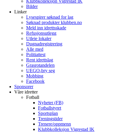
Klubbkolleksjon Vigrestad IK
Bilder
Linker
Lysespirer søknad for lag
Søknad produkter klubben.no
Meld inn idrettsskade
Refusjonsutlegg
Utleie lokaler
Dugnadregistrering
Alle med
Politiattest
Rent idrettslag
Grasrotandelen
UEGO-bry seg
Mobbing
Facebook
Sponsorer
Våre idretter
Fotball
Nyheter (FB)
Fotballstyret
Sportsplan
Treningstider
Trenere/oppmenn
Klubbkolleksjon Vigrestad IK