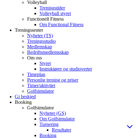
Volleyball
Treningstider
Volleyball styret
Functionell Fitness
Om Functional Fitness
Treningssenter
Nyheter (TS)
Treningsstudio
Medlemskap
Bedriftsmedlemsskap
Om oss
Styret
Instruktører og studioverter
Timeplan
Personlig trening og priser
Timer/aktivitet
Golfsimulator
Gi beskjed
Booking
Golfsimulator
Nyheter (GS)
Om Golfsimulator
Turnering
Resultater
Booking