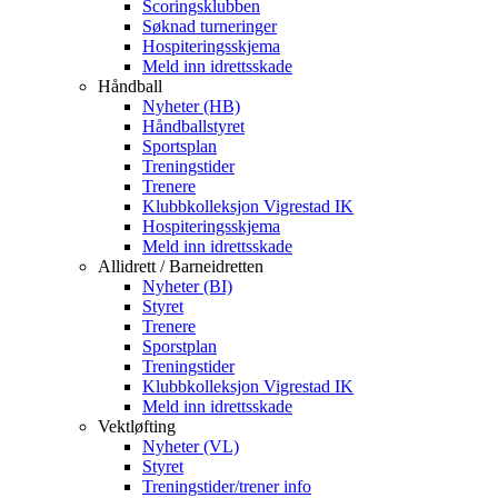
Scoringsklubben
Søknad turneringer
Hospiteringsskjema
Meld inn idrettsskade
Håndball
Nyheter (HB)
Håndballstyret
Sportsplan
Treningstider
Trenere
Klubbkolleksjon Vigrestad IK
Hospiteringsskjema
Meld inn idrettsskade
Allidrett / Barneidretten
Nyheter (BI)
Styret
Trenere
Sporstplan
Treningstider
Klubbkolleksjon Vigrestad IK
Meld inn idrettsskade
Vektløfting
Nyheter (VL)
Styret
Treningstider/trener info