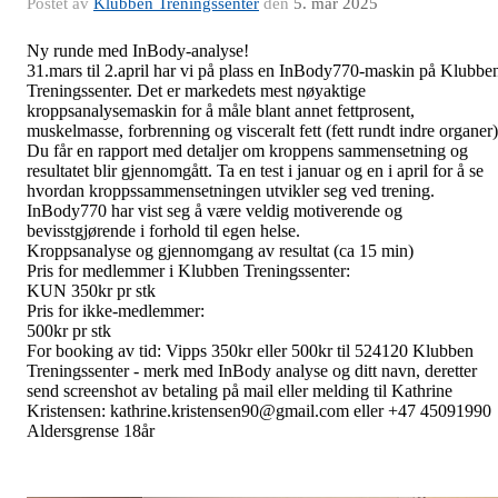
Postet av
Klubben Treningssenter
den
5. mar 2025
Ny runde med InBody-analyse!
31.mars til 2.april har vi på plass en InBody770-maskin på Klubbe
Treningssenter. Det er markedets mest nøyaktige
kroppsanalysemaskin for å måle blant annet fettprosent,
muskelmasse, forbrenning og visceralt fett (fett rundt indre organer)
Du får en rapport med detaljer om kroppens sammensetning og
resultatet blir gjennomgått. Ta en test i januar og en i april for å se
hvordan kroppssammensetningen utvikler seg ved trening.
InBody770 har vist seg
å være veldig motiverende og
bevisstgjørende i forhold til egen helse.
Kroppsanalyse og gjennomgang av resultat (ca 15 min)
Pris for medlemmer i Klubben Treningssenter:
KUN 350kr pr stk
Pris for ikke-medlemmer:
500kr pr stk
For booking av tid: Vipps 350kr eller 500kr til 524120 Klubben
Treningssenter - merk med InBody analyse og ditt navn, deretter
send screenshot av betaling på mail eller melding til Kathrine
Kristensen: kathrine.kristensen90@gmail.com eller +47 45091990
Aldersgrense 18år