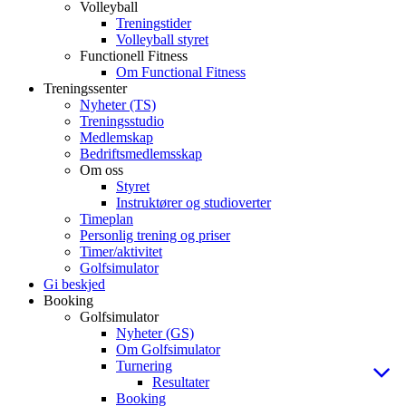
Volleyball
Treningstider
Volleyball styret
Functionell Fitness
Om Functional Fitness
Treningssenter
Nyheter (TS)
Treningsstudio
Medlemskap
Bedriftsmedlemsskap
Om oss
Styret
Instruktører og studioverter
Timeplan
Personlig trening og priser
Timer/aktivitet
Golfsimulator
Gi beskjed
Booking
Golfsimulator
Nyheter (GS)
Om Golfsimulator
Turnering
Resultater
Booking