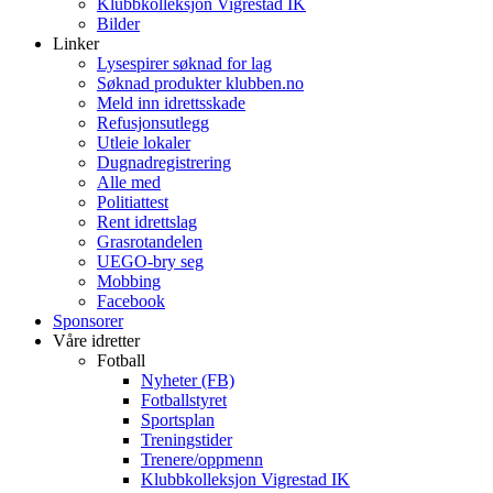
Klubbkolleksjon Vigrestad IK
Bilder
Linker
Lysespirer søknad for lag
Søknad produkter klubben.no
Meld inn idrettsskade
Refusjonsutlegg
Utleie lokaler
Dugnadregistrering
Alle med
Politiattest
Rent idrettslag
Grasrotandelen
UEGO-bry seg
Mobbing
Facebook
Sponsorer
Våre idretter
Fotball
Nyheter (FB)
Fotballstyret
Sportsplan
Treningstider
Trenere/oppmenn
Klubbkolleksjon Vigrestad IK