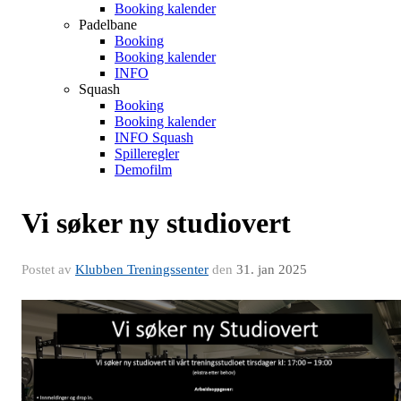
Booking kalender
Padelbane
Booking
Booking kalender
INFO
Squash
Booking
Booking kalender
INFO Squash
Spilleregler
Demofilm
Vi søker ny studiovert
Postet av
Klubben Treningssenter
den
31. jan 2025