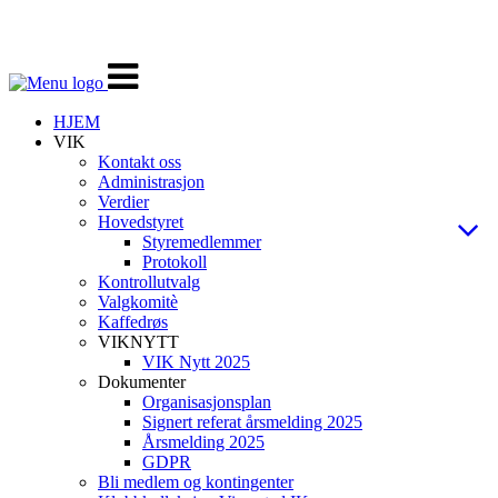
Veksle
navigasjon
HJEM
VIK
Kontakt oss
Administrasjon
Verdier
Hovedstyret
Styremedlemmer
Protokoll
Kontrollutvalg
Valgkomitè
Kaffedrøs
VIKNYTT
VIK Nytt 2025
Dokumenter
Organisasjonsplan
Signert referat årsmelding 2025
Årsmelding 2025
GDPR
Bli medlem og kontingenter