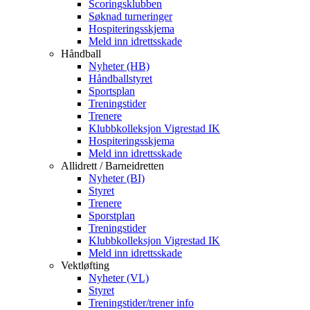
Scoringsklubben
Søknad turneringer
Hospiteringsskjema
Meld inn idrettsskade
Håndball
Nyheter (HB)
Håndballstyret
Sportsplan
Treningstider
Trenere
Klubbkolleksjon Vigrestad IK
Hospiteringsskjema
Meld inn idrettsskade
Allidrett / Barneidretten
Nyheter (BI)
Styret
Trenere
Sporstplan
Treningstider
Klubbkolleksjon Vigrestad IK
Meld inn idrettsskade
Vektløfting
Nyheter (VL)
Styret
Treningstider/trener info