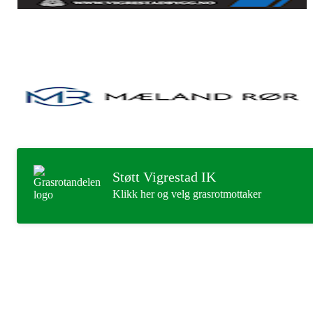
Støtt Vigrestad IK
Klikk her og velg grasrotmottaker