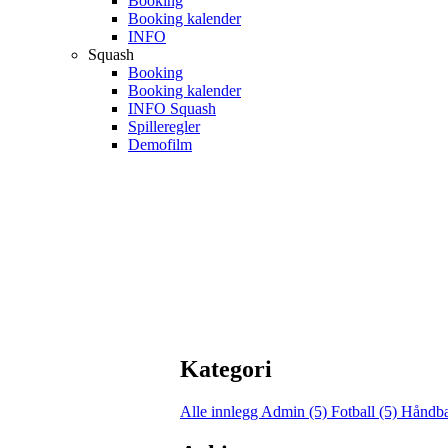
Booking
Booking kalender
INFO
Squash
Booking
Booking kalender
INFO Squash
Spilleregler
Demofilm
Kategori
Alle innlegg
Admin (5)
Fotball (5)
Håndba