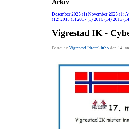
Arkiv
Desember 2025 (1)
November 2025 (1)
A
(12)
2018 (3)
2017 (1)
2016 (14)
2015 (14
Vigrestad IK - Cyb
Postet av
Vigrestad Idrettsklubb
den
14. m