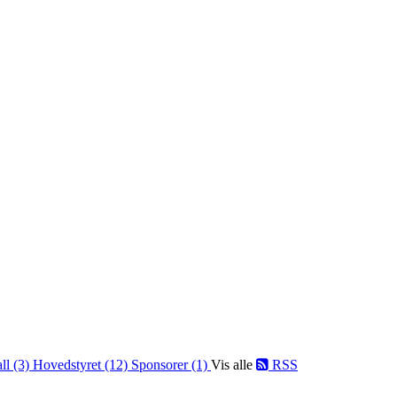
ll (3)
Hovedstyret (12)
Sponsorer (1)
Vis alle
RSS