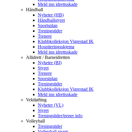
Meld inn idrettsskade
Håndball
Nyheter (HB)
Håndballstyret
Sportsplan
Treningstider
Trenere
Klubbkolleksjon Vigrestad IK
Hospiteringsskjema
Meld inn idrettsskade
Allidrett / Barneidretten
Nyheter (BI)
Styret
Trenere
Sporstplan
Treningstider
Klubbkolleksjon Vigrestad IK
Meld inn idrettsskade
Vektløfting
Nyheter (VL)
Styret
Treningstider/trener info
Volleyball
Treningstider
Volleyball styret