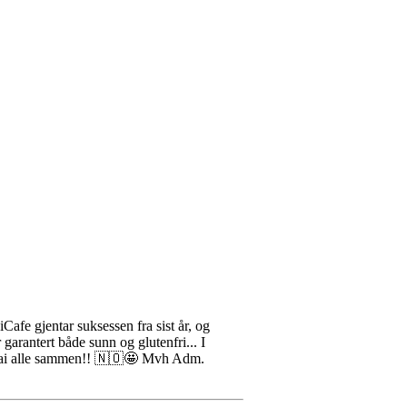
ntar suksessen fra sist år, og
rantert både sunn og glutenfri... I
7-Mai alle sammen!! 🇳🇴🤩 Mvh Adm.