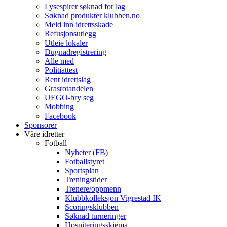
Lysespirer søknad for lag
Søknad produkter klubben.no
Meld inn idrettsskade
Refusjonsutlegg
Utleie lokaler
Dugnadregistrering
Alle med
Politiattest
Rent idrettslag
Grasrotandelen
UEGO-bry seg
Mobbing
Facebook
Sponsorer
Våre idretter
Fotball
Nyheter (FB)
Fotballstyret
Sportsplan
Treningstider
Trenere/oppmenn
Klubbkolleksjon Vigrestad IK
Scoringsklubben
Søknad turneringer
Hospiteringsskjema