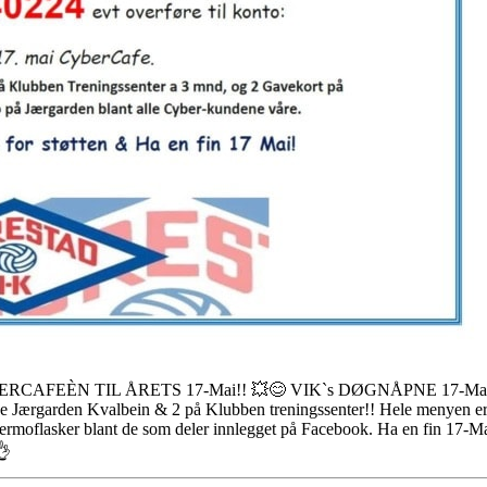
EÈN TIL ÅRETS 17-Mai!! 💥😊 VIK`s DØGNÅPNE 17-MaiCafe gje
 Jærgarden Kvalbein & 2 på Klubben treningssenter!! Hele menyen er ga
 Thermoflasker blant de som deler innlegget på Facebook. Ha en fin 1
👌