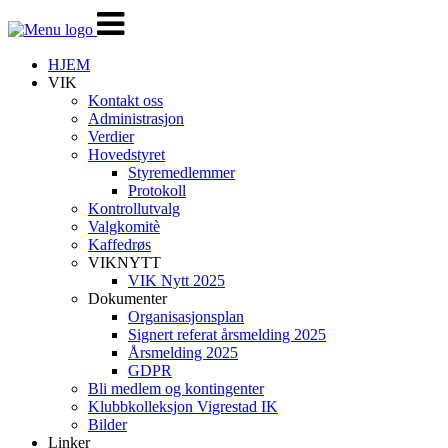
Veksle
navigasjon
HJEM
VIK
Kontakt oss
Administrasjon
Verdier
Hovedstyret
Styremedlemmer
Protokoll
Kontrollutvalg
Valgkomitè
Kaffedrøs
VIKNYTT
VIK Nytt 2025
Dokumenter
Organisasjonsplan
Signert referat årsmelding 2025
Årsmelding 2025
GDPR
Bli medlem og kontingenter
Klubbkolleksjon Vigrestad IK
Bilder
Linker