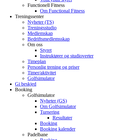
Functionell Fitness
Om Functional Fitness
Treningssenter
Nyheter (TS)
Treningsstudio
Medlemskap
Bedriftsmedlemsskap
Om oss
Styret
Instruktører og studioverter
Timeplan
Personlig trening og priser
Timer/aktivitet
Golfsimulator
Gi beskjed
Booking
Golfsimulator
Nyheter (GS)
Om Golfsimulator
Turnering
Resultater
Booking
Booking kalender
Padelbane