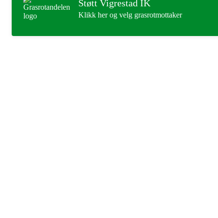
Støtt Vigrestad IK
Klikk her og velg grasrotmottaker