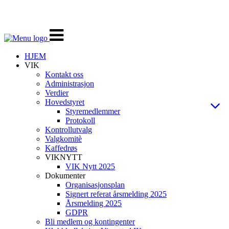
Veksle
navigasjon
HJEM
VIK
Kontakt oss
Administrasjon
Verdier
Hovedstyret
Styremedlemmer
Protokoll
Kontrollutvalg
Valgkomitè
Kaffedrøs
VIKNYTT
VIK Nytt 2025
Dokumenter
Organisasjonsplan
Signert referat årsmelding 2025
Årsmelding 2025
GDPR
Bli medlem og kontingenter