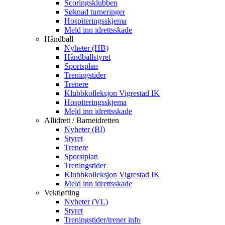
Scoringsklubben
Søknad turneringer
Hospiteringsskjema
Meld inn idrettsskade
Håndball
Nyheter (HB)
Håndballstyret
Sportsplan
Treningstider
Trenere
Klubbkolleksjon Vigrestad IK
Hospiteringsskjema
Meld inn idrettsskade
Allidrett / Barneidretten
Nyheter (BI)
Styret
Trenere
Sporstplan
Treningstider
Klubbkolleksjon Vigrestad IK
Meld inn idrettsskade
Vektløfting
Nyheter (VL)
Styret
Treningstider/trener info