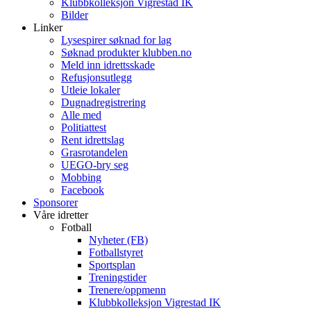
Klubbkolleksjon Vigrestad IK
Bilder
Linker
Lysespirer søknad for lag
Søknad produkter klubben.no
Meld inn idrettsskade
Refusjonsutlegg
Utleie lokaler
Dugnadregistrering
Alle med
Politiattest
Rent idrettslag
Grasrotandelen
UEGO-bry seg
Mobbing
Facebook
Sponsorer
Våre idretter
Fotball
Nyheter (FB)
Fotballstyret
Sportsplan
Treningstider
Trenere/oppmenn
Klubbkolleksjon Vigrestad IK