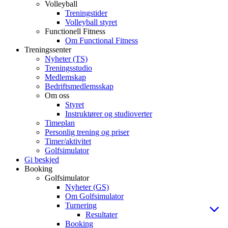
Volleyball
Treningstider
Volleyball styret
Functionell Fitness
Om Functional Fitness
Treningssenter
Nyheter (TS)
Treningsstudio
Medlemskap
Bedriftsmedlemsskap
Om oss
Styret
Instruktører og studioverter
Timeplan
Personlig trening og priser
Timer/aktivitet
Golfsimulator
Gi beskjed
Booking
Golfsimulator
Nyheter (GS)
Om Golfsimulator
Turnering
Resultater
Booking