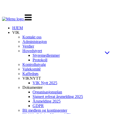
Veksle
navigasjon
HJEM
VIK
Kontakt oss
Administrasjon
Verdier
Hovedstyret
Styremedlemmer
Protokoll
Kontrollutvalg
Valgkomitè
Kaffedrøs
VIKNYTT
VIK Nytt 2025
Dokumenter
Organisasjonsplan
Signert referat årsmelding 2025
Årsmelding 2025
GDPR
Bli medlem og kontingenter