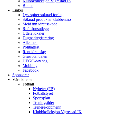
Klubbkolleksjon Vigrestad IK
Bilder
Linker
Lysespirer søknad for lag
Søknad produkter klubben.no
Meld inn idrettsskade
Refusjonsutlegg
Utleie lokaler
Dugnadregistrering
Alle med
Politiattest
Rent idrettslag
Grasrotandelen
UEGO-bry seg
Mobbing
Facebook
Sponsorer
Våre idretter
Fotball
Nyheter (FB)
Fotballstyret
Sportsplan
Treningstider
Trenere/oppmenn
Klubbkolleksjon Vigrestad IK