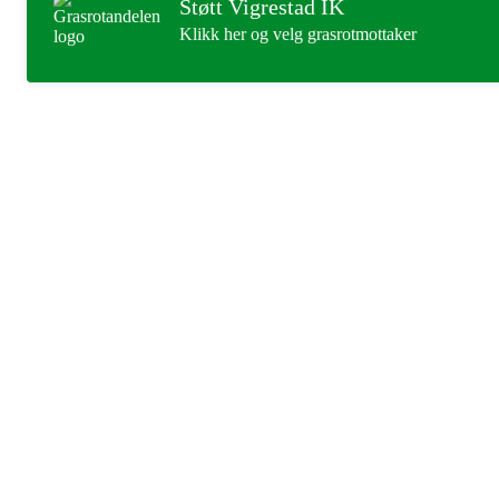
Støtt Vigrestad IK
Klikk her og velg grasrotmottaker