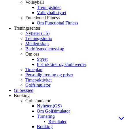
Volleyball
Treningstider
Volleyball styret
Functionell Fitness
Om Functional Fitness
Treningssenter
Nyheter (TS)
Treningsstudio
Medlemskap
Bedriftsmedlemsskap
Om oss
Styret
Instruktører og studioverter
Timeplan
Personlig trening og priser
Timer/aktivitet
Golfsimulator
Gi beskjed
Booking
Golfsimulator
Nyheter (GS)
Om Golfsimulator
Turnering
Resultater
Booking