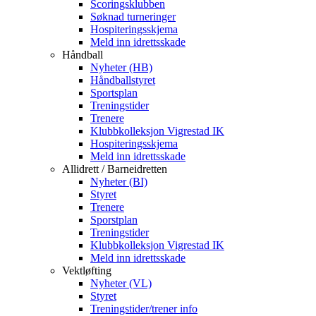
Scoringsklubben
Søknad turneringer
Hospiteringsskjema
Meld inn idrettsskade
Håndball
Nyheter (HB)
Håndballstyret
Sportsplan
Treningstider
Trenere
Klubbkolleksjon Vigrestad IK
Hospiteringsskjema
Meld inn idrettsskade
Allidrett / Barneidretten
Nyheter (BI)
Styret
Trenere
Sporstplan
Treningstider
Klubbkolleksjon Vigrestad IK
Meld inn idrettsskade
Vektløfting
Nyheter (VL)
Styret
Treningstider/trener info