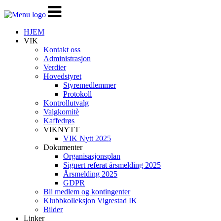
Veksle
navigasjon
HJEM
VIK
Kontakt oss
Administrasjon
Verdier
Hovedstyret
Styremedlemmer
Protokoll
Kontrollutvalg
Valgkomitè
Kaffedrøs
VIKNYTT
VIK Nytt 2025
Dokumenter
Organisasjonsplan
Signert referat årsmelding 2025
Årsmelding 2025
GDPR
Bli medlem og kontingenter
Klubbkolleksjon Vigrestad IK
Bilder
Linker