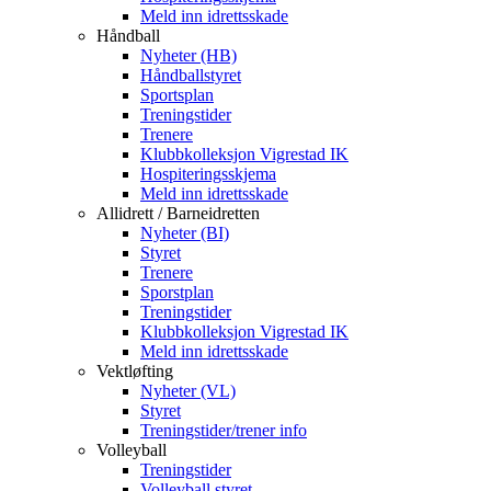
Meld inn idrettsskade
Håndball
Nyheter (HB)
Håndballstyret
Sportsplan
Treningstider
Trenere
Klubbkolleksjon Vigrestad IK
Hospiteringsskjema
Meld inn idrettsskade
Allidrett / Barneidretten
Nyheter (BI)
Styret
Trenere
Sporstplan
Treningstider
Klubbkolleksjon Vigrestad IK
Meld inn idrettsskade
Vektløfting
Nyheter (VL)
Styret
Treningstider/trener info
Volleyball
Treningstider
Volleyball styret