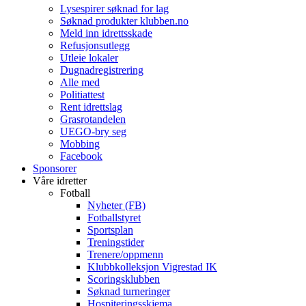
Lysespirer søknad for lag
Søknad produkter klubben.no
Meld inn idrettsskade
Refusjonsutlegg
Utleie lokaler
Dugnadregistrering
Alle med
Politiattest
Rent idrettslag
Grasrotandelen
UEGO-bry seg
Mobbing
Facebook
Sponsorer
Våre idretter
Fotball
Nyheter (FB)
Fotballstyret
Sportsplan
Treningstider
Trenere/oppmenn
Klubbkolleksjon Vigrestad IK
Scoringsklubben
Søknad turneringer
Hospiteringsskjema