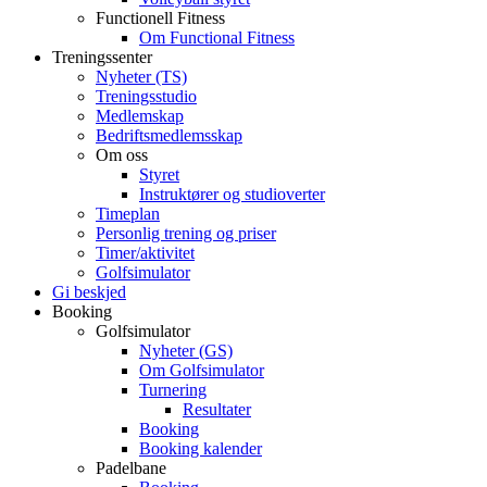
Functionell Fitness
Om Functional Fitness
Treningssenter
Nyheter (TS)
Treningsstudio
Medlemskap
Bedriftsmedlemsskap
Om oss
Styret
Instruktører og studioverter
Timeplan
Personlig trening og priser
Timer/aktivitet
Golfsimulator
Gi beskjed
Booking
Golfsimulator
Nyheter (GS)
Om Golfsimulator
Turnering
Resultater
Booking
Booking kalender
Padelbane