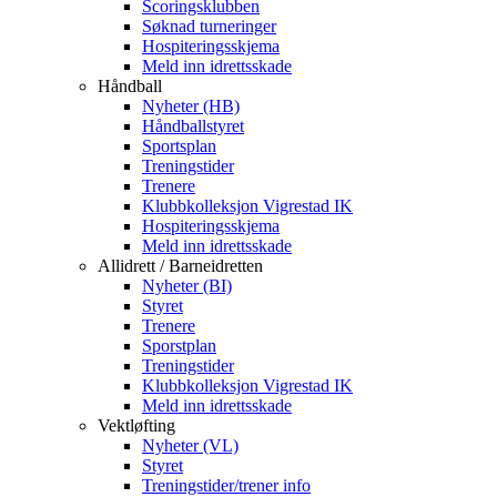
Scoringsklubben
Søknad turneringer
Hospiteringsskjema
Meld inn idrettsskade
Håndball
Nyheter (HB)
Håndballstyret
Sportsplan
Treningstider
Trenere
Klubbkolleksjon Vigrestad IK
Hospiteringsskjema
Meld inn idrettsskade
Allidrett / Barneidretten
Nyheter (BI)
Styret
Trenere
Sporstplan
Treningstider
Klubbkolleksjon Vigrestad IK
Meld inn idrettsskade
Vektløfting
Nyheter (VL)
Styret
Treningstider/trener info