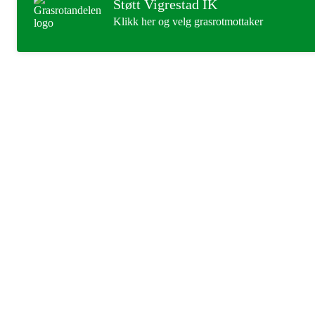
Støtt Vigrestad IK
Klikk her og velg grasrotmottaker