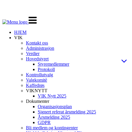
Veksle
navigasjon
HJEM
VIK
Kontakt oss
Administrasjon
Verdier
Hovedstyret
Styremedlemmer
Protokoll
Kontrollutvalg
Valgkomitè
Kaffedrøs
VIKNYTT
VIK Nytt 2025
Dokumenter
Organisasjonsplan
Signert referat årsmelding 2025
Årsmelding 2025
GDPR
Bli medlem og kontingenter