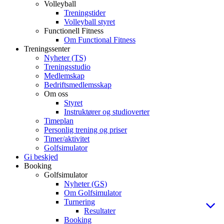
Volleyball
Treningstider
Volleyball styret
Functionell Fitness
Om Functional Fitness
Treningssenter
Nyheter (TS)
Treningsstudio
Medlemskap
Bedriftsmedlemsskap
Om oss
Styret
Instruktører og studioverter
Timeplan
Personlig trening og priser
Timer/aktivitet
Golfsimulator
Gi beskjed
Booking
Golfsimulator
Nyheter (GS)
Om Golfsimulator
Turnering
Resultater
Booking