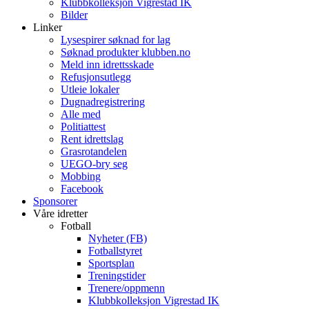
Klubbkolleksjon Vigrestad IK
Bilder
Linker
Lysespirer søknad for lag
Søknad produkter klubben.no
Meld inn idrettsskade
Refusjonsutlegg
Utleie lokaler
Dugnadregistrering
Alle med
Politiattest
Rent idrettslag
Grasrotandelen
UEGO-bry seg
Mobbing
Facebook
Sponsorer
Våre idretter
Fotball
Nyheter (FB)
Fotballstyret
Sportsplan
Treningstider
Trenere/oppmenn
Klubbkolleksjon Vigrestad IK