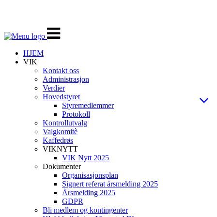
Veksle
navigasjon
HJEM
VIK
Kontakt oss
Administrasjon
Verdier
Hovedstyret
Styremedlemmer
Protokoll
Kontrollutvalg
Valgkomitè
Kaffedrøs
VIKNYTT
VIK Nytt 2025
Dokumenter
Organisasjonsplan
Signert referat årsmelding 2025
Årsmelding 2025
GDPR
Bli medlem og kontingenter