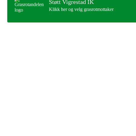
Støtt Vigrestad IK
Klikk her og velg grasrotmottaker