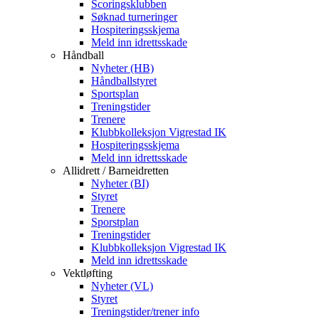
Scoringsklubben
Søknad turneringer
Hospiteringsskjema
Meld inn idrettsskade
Håndball
Nyheter (HB)
Håndballstyret
Sportsplan
Treningstider
Trenere
Klubbkolleksjon Vigrestad IK
Hospiteringsskjema
Meld inn idrettsskade
Allidrett / Barneidretten
Nyheter (BI)
Styret
Trenere
Sporstplan
Treningstider
Klubbkolleksjon Vigrestad IK
Meld inn idrettsskade
Vektløfting
Nyheter (VL)
Styret
Treningstider/trener info