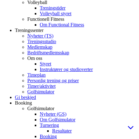
Volleyball
Treningstider
Volleyball styret
Functionell Fitness
Om Functional Fitness
Treningssenter
Nyheter (TS)
Treningsstudio
Medlemskap
Bedriftsmedlemsskap
Om oss
Styret
Instruktører og studioverter
Timeplan
Personlig trening og priser
Timer/aktivitet
Golfsimulator
Gi beskjed
Booking
Golfsimulator
Nyheter (GS)
Om Golfsimulator
Turnering
Resultater
Booking