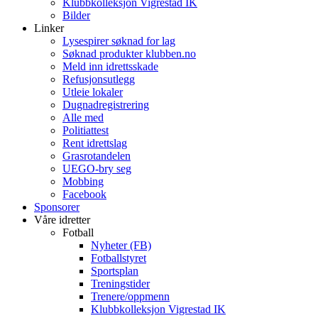
Klubbkolleksjon Vigrestad IK
Bilder
Linker
Lysespirer søknad for lag
Søknad produkter klubben.no
Meld inn idrettsskade
Refusjonsutlegg
Utleie lokaler
Dugnadregistrering
Alle med
Politiattest
Rent idrettslag
Grasrotandelen
UEGO-bry seg
Mobbing
Facebook
Sponsorer
Våre idretter
Fotball
Nyheter (FB)
Fotballstyret
Sportsplan
Treningstider
Trenere/oppmenn
Klubbkolleksjon Vigrestad IK