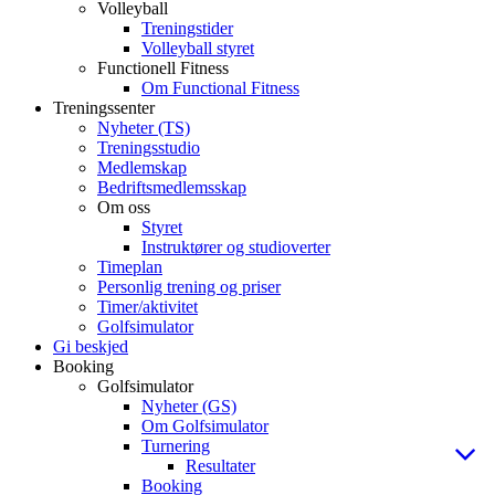
Volleyball
Treningstider
Volleyball styret
Functionell Fitness
Om Functional Fitness
Treningssenter
Nyheter (TS)
Treningsstudio
Medlemskap
Bedriftsmedlemsskap
Om oss
Styret
Instruktører og studioverter
Timeplan
Personlig trening og priser
Timer/aktivitet
Golfsimulator
Gi beskjed
Booking
Golfsimulator
Nyheter (GS)
Om Golfsimulator
Turnering
Resultater
Booking