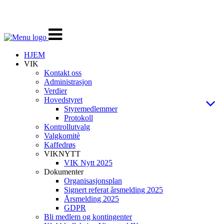
Veksle
navigasjon
HJEM
VIK
Kontakt oss
Administrasjon
Verdier
Hovedstyret
Styremedlemmer
Protokoll
Kontrollutvalg
Valgkomitè
Kaffedrøs
VIKNYTT
VIK Nytt 2025
Dokumenter
Organisasjonsplan
Signert referat årsmelding 2025
Årsmelding 2025
GDPR
Bli medlem og kontingenter