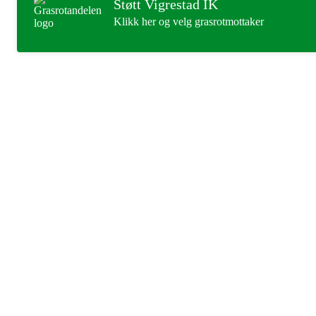
Støtt Vigrestad IK
Klikk her og velg grasrotmottaker