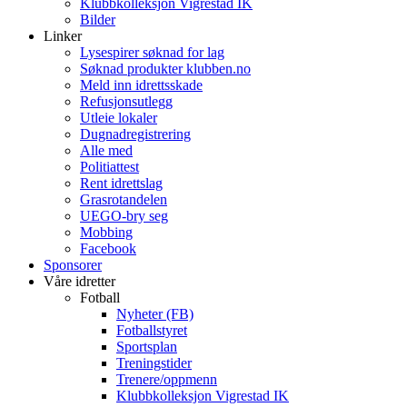
Klubbkolleksjon Vigrestad IK
Bilder
Linker
Lysespirer søknad for lag
Søknad produkter klubben.no
Meld inn idrettsskade
Refusjonsutlegg
Utleie lokaler
Dugnadregistrering
Alle med
Politiattest
Rent idrettslag
Grasrotandelen
UEGO-bry seg
Mobbing
Facebook
Sponsorer
Våre idretter
Fotball
Nyheter (FB)
Fotballstyret
Sportsplan
Treningstider
Trenere/oppmenn
Klubbkolleksjon Vigrestad IK