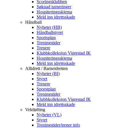
Scoringsklubben
Søknad turneringer
Hospiteringsskjema
Meld inn idrettsskade
Håndball
Nyheter (HB)
Håndballstyret
Sportsplan
Treningstider
Trenere
Klubbkolleksjon Vigrestad IK
Hospiteringsskjema
Meld inn idrettsskade
Allidrett / Barneidretten
Nyheter (BI)
Styret
Trenere
Sporstplan
Treningstider
Klubbkolleksjon Vigrestad IK
Meld inn idrettsskade
Vektløfting
Nyheter (VL)
Styret
Treningstider/trener info