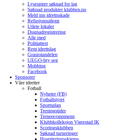
Lysespirer søknad for lag
Søknad produkter klubben.no
Meld inn idrettsskade
Refusjonsutlegg
Utleie lokaler
Dugnadregistrering
Alle med
Politiattest
Rent idrettslag
Grasrotandelen
UEGO-bry seg
Mobbing
Facebook
Sponsorer
Våre idretter
Fotball
Nyheter (FB)
Fotballstyret
Sportsplan
Treningstider
Trenere/oppmenn
Klubbkolleksjon Vigrestad IK
Scoringsklubben
Søknad turneringer
Hospiteringsskjema