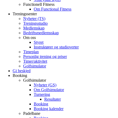
Functionell Fitness
Om Functional Fitness
Treningssenter
Nyheter (TS)
Treningsstudio
Medlemskap
Bedriftsmedlemsskap
Om oss
Styret
Instruktører og studioverter
Timeplan
Personlig trening og priser
Timer/aktivitet
Golfsimulator
Gi beskjed
Booking
Golfsimulator
Nyheter (GS)
Om Golfsimulator
Turnering
Resultater
Booking
Booking kalender
Padelbane