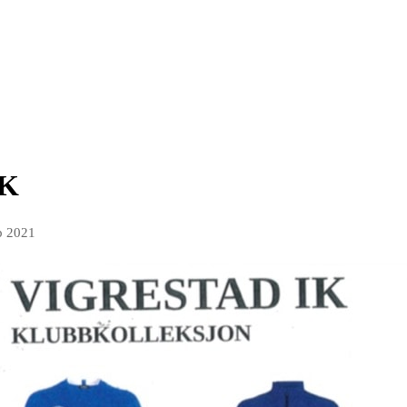
IK
p 2021