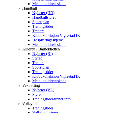
Meld inn idrettsskade
Håndball
Nyheter (HB)
Håndballstyret
Sportsplan
Treningstider
Trenere
Klubbkolleksjon Vigrestad IK
Hospiteringsskjema
Meld inn idrettsskade
Allidrett / Barneidretten
Nyheter (BI)
Styret
Trenere
Sporstplan
Treningstider
Klubbkolleksjon Vigrestad IK
Meld inn idrettsskade
Vektløfting
Nyheter (VL)
Styret
Treningstider/trener info
Volleyball
Treningstider
Volleyball styret