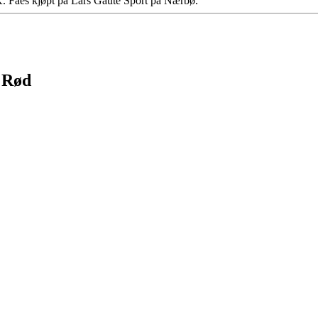
IK. Fåes kjøpt på Lars Gaute Sport på Nærbø.
 Rød