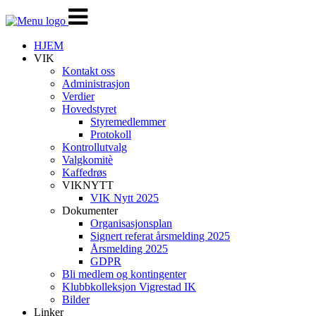
Veksle
navigasjon
HJEM
VIK
Kontakt oss
Administrasjon
Verdier
Hovedstyret
Styremedlemmer
Protokoll
Kontrollutvalg
Valgkomitè
Kaffedrøs
VIKNYTT
VIK Nytt 2025
Dokumenter
Organisasjonsplan
Signert referat årsmelding 2025
Årsmelding 2025
GDPR
Bli medlem og kontingenter
Klubbkolleksjon Vigrestad IK
Bilder
Linker