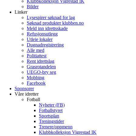
Klubbkolleksjon Vigrestad IK
Bilder
Linker
Lysespirer søknad for lag
Søknad produkter klubben.no
Meld inn idrettsskade
Refusjonsutlegg
Utleie lokaler
Dugnadregistrering
Alle med
Politiattest
Rent idrettslag
Grasrotandelen
UEGO-bry seg
Mobbing
Facebook
Sponsorer
Våre idretter
Fotball
Nyheter (FB)
Fotballstyret
Sportsplan
Treningstider
Trenere/oppmenn
Klubbkolleksjon Vigrestad IK