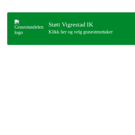
Støtt Vigrestad IK
Klikk her og velg grasrotmottaker