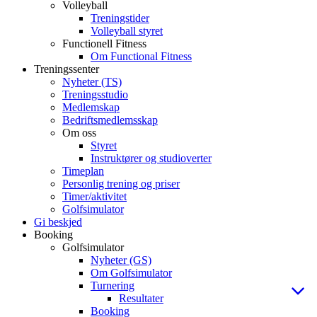
Volleyball
Treningstider
Volleyball styret
Functionell Fitness
Om Functional Fitness
Treningssenter
Nyheter (TS)
Treningsstudio
Medlemskap
Bedriftsmedlemsskap
Om oss
Styret
Instruktører og studioverter
Timeplan
Personlig trening og priser
Timer/aktivitet
Golfsimulator
Gi beskjed
Booking
Golfsimulator
Nyheter (GS)
Om Golfsimulator
Turnering
Resultater
Booking