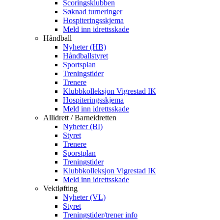
Scoringsklubben
Søknad turneringer
Hospiteringsskjema
Meld inn idrettsskade
Håndball
Nyheter (HB)
Håndballstyret
Sportsplan
Treningstider
Trenere
Klubbkolleksjon Vigrestad IK
Hospiteringsskjema
Meld inn idrettsskade
Allidrett / Barneidretten
Nyheter (BI)
Styret
Trenere
Sporstplan
Treningstider
Klubbkolleksjon Vigrestad IK
Meld inn idrettsskade
Vektløfting
Nyheter (VL)
Styret
Treningstider/trener info