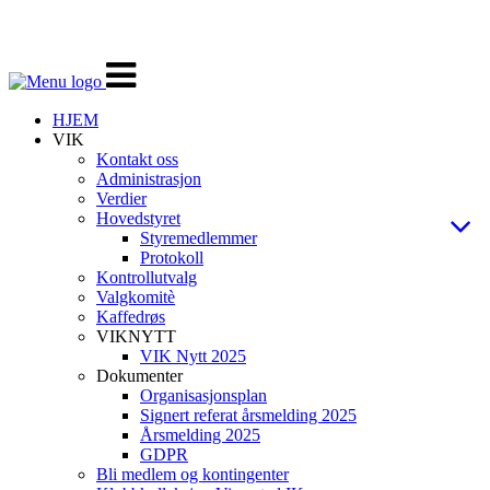
Veksle
navigasjon
HJEM
VIK
Kontakt oss
Administrasjon
Verdier
Hovedstyret
Styremedlemmer
Protokoll
Kontrollutvalg
Valgkomitè
Kaffedrøs
VIKNYTT
VIK Nytt 2025
Dokumenter
Organisasjonsplan
Signert referat årsmelding 2025
Årsmelding 2025
GDPR
Bli medlem og kontingenter