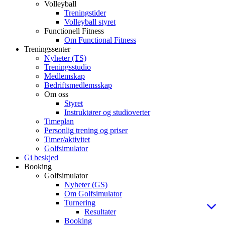
Volleyball
Treningstider
Volleyball styret
Functionell Fitness
Om Functional Fitness
Treningssenter
Nyheter (TS)
Treningsstudio
Medlemskap
Bedriftsmedlemsskap
Om oss
Styret
Instruktører og studioverter
Timeplan
Personlig trening og priser
Timer/aktivitet
Golfsimulator
Gi beskjed
Booking
Golfsimulator
Nyheter (GS)
Om Golfsimulator
Turnering
Resultater
Booking