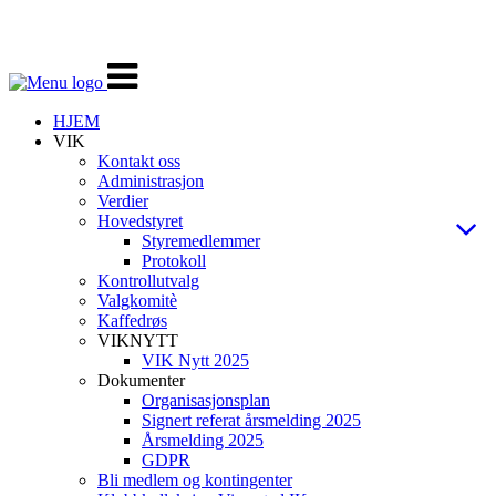
Veksle
navigasjon
HJEM
VIK
Kontakt oss
Administrasjon
Verdier
Hovedstyret
Styremedlemmer
Protokoll
Kontrollutvalg
Valgkomitè
Kaffedrøs
VIKNYTT
VIK Nytt 2025
Dokumenter
Organisasjonsplan
Signert referat årsmelding 2025
Årsmelding 2025
GDPR
Bli medlem og kontingenter