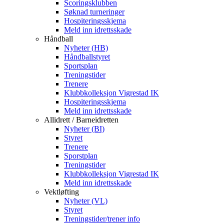
Scoringsklubben
Søknad turneringer
Hospiteringsskjema
Meld inn idrettsskade
Håndball
Nyheter (HB)
Håndballstyret
Sportsplan
Treningstider
Trenere
Klubbkolleksjon Vigrestad IK
Hospiteringsskjema
Meld inn idrettsskade
Allidrett / Barneidretten
Nyheter (BI)
Styret
Trenere
Sporstplan
Treningstider
Klubbkolleksjon Vigrestad IK
Meld inn idrettsskade
Vektløfting
Nyheter (VL)
Styret
Treningstider/trener info