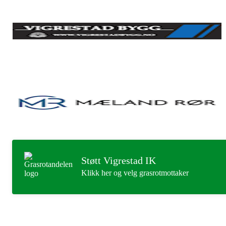
Støtt Vigrestad IK
Klikk her og velg grasrotmottaker