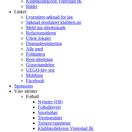
Klubbkolleksjon Vigrestad IK
Bilder
Linker
Lysespirer søknad for lag
Søknad produkter klubben.no
Meld inn idrettsskade
Refusjonsutlegg
Utleie lokaler
Dugnadregistrering
Alle med
Politiattest
Rent idrettslag
Grasrotandelen
UEGO-bry seg
Mobbing
Facebook
Sponsorer
Våre idretter
Fotball
Nyheter (FB)
Fotballstyret
Sportsplan
Treningstider
Trenere/oppmenn
Klubbkolleksjon Vigrestad IK