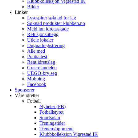
Klubbkolleksjon Vigrestad IK
Bilder
Linker
Lysespirer søknad for lag
Søknad produkter klubben.no
Meld inn idrettsskade
Refusjonsutlegg
Utleie lokaler
Dugnadregistrering
Alle med
Politiattest
Rent idrettslag
Grasrotandelen
UEGO-bry seg
Mobbing
Facebook
Sponsorer
Våre idretter
Fotball
Nyheter (FB)
Fotballstyret
Sportsplan
Treningstider
Trenere/oppmenn
Klubbkolleksjon Vigrestad IK