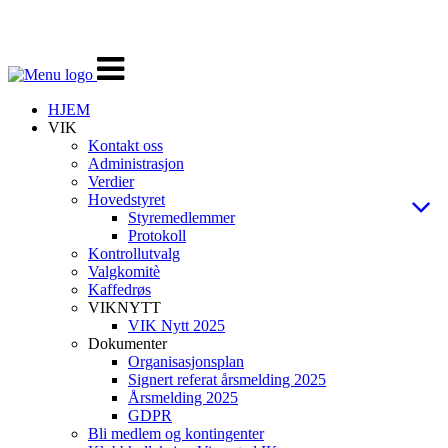
Veksle
navigasjon
HJEM
VIK
Kontakt oss
Administrasjon
Verdier
Hovedstyret
Styremedlemmer
Protokoll
Kontrollutvalg
Valgkomitè
Kaffedrøs
VIKNYTT
VIK Nytt 2025
Dokumenter
Organisasjonsplan
Signert referat årsmelding 2025
Årsmelding 2025
GDPR
Bli medlem og kontingenter