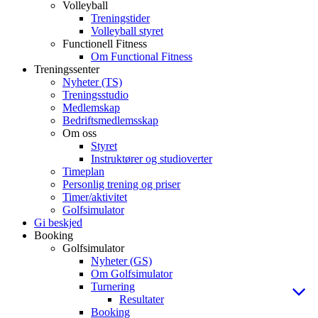
Volleyball
Treningstider
Volleyball styret
Functionell Fitness
Om Functional Fitness
Treningssenter
Nyheter (TS)
Treningsstudio
Medlemskap
Bedriftsmedlemsskap
Om oss
Styret
Instruktører og studioverter
Timeplan
Personlig trening og priser
Timer/aktivitet
Golfsimulator
Gi beskjed
Booking
Golfsimulator
Nyheter (GS)
Om Golfsimulator
Turnering
Resultater
Booking