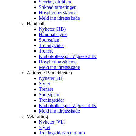
Scoringsklubben
Søknad turneringer
Hospiteringsskjema
Meld inn idrettsskade
Håndball
Nyheter (HB)
Håndballstyret
Sportsplan
Treningstider
Trenere
Klubbkolleksjon Vigrestad IK
Hospiteringsskjema
Meld inn idrettsskade
Allidrett / Barneidretten
Nyheter (BI)
Styret
Trenere
Sporstplan
Treningstider
Klubbkolleksjon Vigrestad IK
Meld inn idrettsskade
Vektløfting
Nyheter (VL)
Styret
Treningstider/trener info