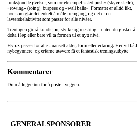
funksjonelle øvelser, som for eksempel «sled push» (skyve slede),
«rowing» (roing), burpees og «wall balls». Formatet er alltid likt,
noe som gjør det enkelt å måle fremgang, og det er en
lavterskelaktivitet som passer for alle nivåer.
Treningen gir rå kondisjon, styrke og mestring – enten du ønsker å
delta i løp eller bare vil ta formen til et nytt nivå.
Hyrox passer for alle - uansett alder, form eller erfaring. Her vil bå
nybegynnere, og erfarne utøvere få et fantastisk treningsutbytte.
Kommentarer
Du må logge inn for å poste i veggen.
GENERALSPONSORER