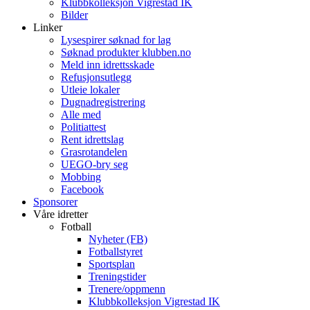
Klubbkolleksjon Vigrestad IK
Bilder
Linker
Lysespirer søknad for lag
Søknad produkter klubben.no
Meld inn idrettsskade
Refusjonsutlegg
Utleie lokaler
Dugnadregistrering
Alle med
Politiattest
Rent idrettslag
Grasrotandelen
UEGO-bry seg
Mobbing
Facebook
Sponsorer
Våre idretter
Fotball
Nyheter (FB)
Fotballstyret
Sportsplan
Treningstider
Trenere/oppmenn
Klubbkolleksjon Vigrestad IK