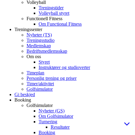
Volleyball
Treningstider
Volleyball styret
Functionell Fitness
Om Functional Fitness
Treningssenter
Nyheter (TS)
Treningsstudio
Medlemskap
Bedriftsmedlemsskap
Om oss
Styret
Instruktører og studioverter
Timeplan
Personlig trening og priser
Timer/aktivitet
Golfsimulator
Gi beskjed
Booking
Golfsimulator
Nyheter (GS)
Om Golfsimulator
Turnering
Resultater
Booking