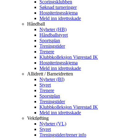
Scoringsklubben
Søknad turneringer
Hospiteringsskjema
Meld inn idrettsskade
Håndball
Nyheter (HB)
Håndballstyret
Sportsplan
Treningstider
Trenere
Klubbkolleksjon Vigrestad IK
Hospiteringsskjema
Meld inn idrettsskade
Allidrett / Barneidretten
Nyheter (BI)
Styret
Trenere
Sporstplan
Treningstider
Klubbkolleksjon Vigrestad IK
Meld inn idrettsskade
Vektløfting
Nyheter (VL)
Styret
Treningstider/trener info