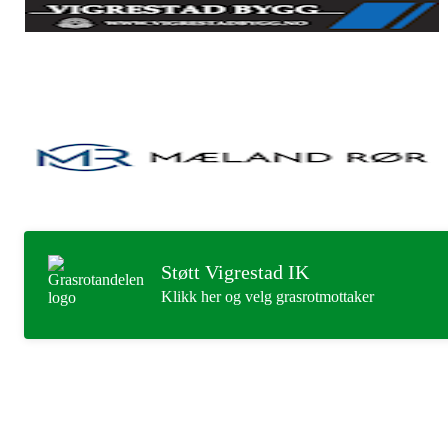
Støtt Vigrestad IK
Klikk her og velg grasrotmottaker