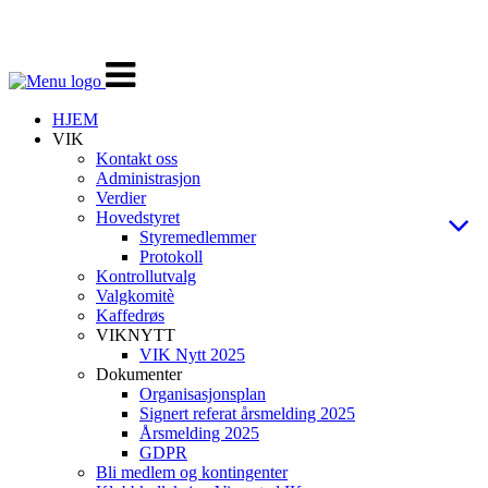
Veksle
navigasjon
HJEM
VIK
Kontakt oss
Administrasjon
Verdier
Hovedstyret
Styremedlemmer
Protokoll
Kontrollutvalg
Valgkomitè
Kaffedrøs
VIKNYTT
VIK Nytt 2025
Dokumenter
Organisasjonsplan
Signert referat årsmelding 2025
Årsmelding 2025
GDPR
Bli medlem og kontingenter