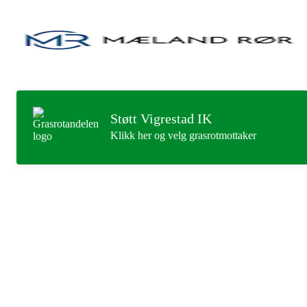
Støtt Vigrestad IK
Klikk her og velg grasrotmottaker