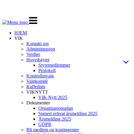
Veksle
navigasjon
HJEM
VIK
Kontakt oss
Administrasjon
Verdier
Hovedstyret
Styremedlemmer
Protokoll
Kontrollutvalg
Valgkomitè
Kaffedrøs
VIKNYTT
VIK Nytt 2025
Dokumenter
Organisasjonsplan
Signert referat årsmelding 2025
Årsmelding 2025
GDPR
Bli medlem og kontingenter