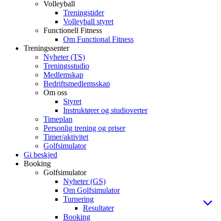
Volleyball
Treningstider
Volleyball styret
Functionell Fitness
Om Functional Fitness
Treningssenter
Nyheter (TS)
Treningsstudio
Medlemskap
Bedriftsmedlemsskap
Om oss
Styret
Instruktører og studioverter
Timeplan
Personlig trening og priser
Timer/aktivitet
Golfsimulator
Gi beskjed
Booking
Golfsimulator
Nyheter (GS)
Om Golfsimulator
Turnering
Resultater
Booking