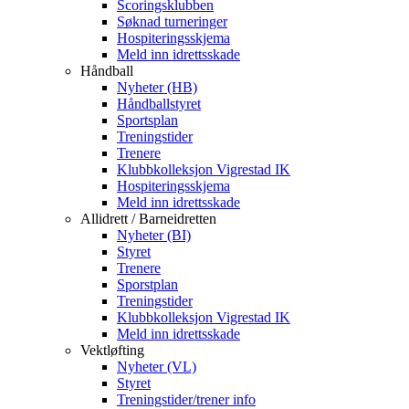
Scoringsklubben
Søknad turneringer
Hospiteringsskjema
Meld inn idrettsskade
Håndball
Nyheter (HB)
Håndballstyret
Sportsplan
Treningstider
Trenere
Klubbkolleksjon Vigrestad IK
Hospiteringsskjema
Meld inn idrettsskade
Allidrett / Barneidretten
Nyheter (BI)
Styret
Trenere
Sporstplan
Treningstider
Klubbkolleksjon Vigrestad IK
Meld inn idrettsskade
Vektløfting
Nyheter (VL)
Styret
Treningstider/trener info