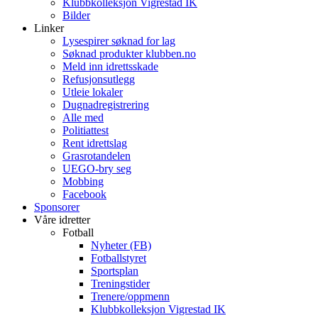
Klubbkolleksjon Vigrestad IK
Bilder
Linker
Lysespirer søknad for lag
Søknad produkter klubben.no
Meld inn idrettsskade
Refusjonsutlegg
Utleie lokaler
Dugnadregistrering
Alle med
Politiattest
Rent idrettslag
Grasrotandelen
UEGO-bry seg
Mobbing
Facebook
Sponsorer
Våre idretter
Fotball
Nyheter (FB)
Fotballstyret
Sportsplan
Treningstider
Trenere/oppmenn
Klubbkolleksjon Vigrestad IK