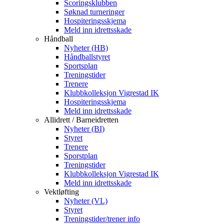
Scoringsklubben
Søknad turneringer
Hospiteringsskjema
Meld inn idrettsskade
Håndball
Nyheter (HB)
Håndballstyret
Sportsplan
Treningstider
Trenere
Klubbkolleksjon Vigrestad IK
Hospiteringsskjema
Meld inn idrettsskade
Allidrett / Barneidretten
Nyheter (BI)
Styret
Trenere
Sporstplan
Treningstider
Klubbkolleksjon Vigrestad IK
Meld inn idrettsskade
Vektløfting
Nyheter (VL)
Styret
Treningstider/trener info