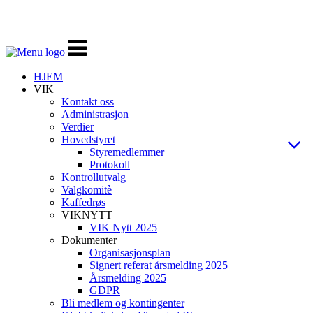
Veksle
navigasjon
HJEM
VIK
Kontakt oss
Administrasjon
Verdier
Hovedstyret
Styremedlemmer
Protokoll
Kontrollutvalg
Valgkomitè
Kaffedrøs
VIKNYTT
VIK Nytt 2025
Dokumenter
Organisasjonsplan
Signert referat årsmelding 2025
Årsmelding 2025
GDPR
Bli medlem og kontingenter