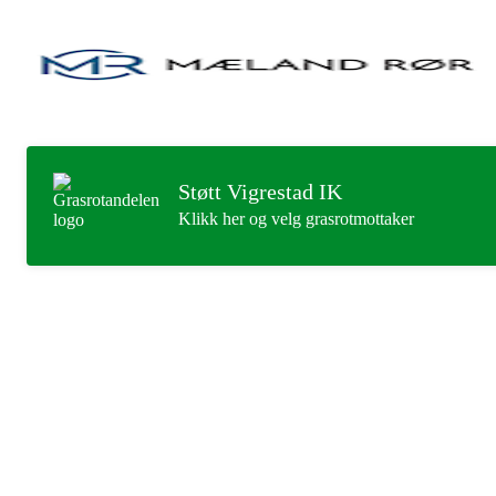
Støtt Vigrestad IK
Klikk her og velg grasrotmottaker