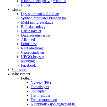
Klubbkolleksjon Vigrestad IK
Bilder
Linker
Lysespirer søknad for lag
Søknad produkter klubben.no
Meld inn idrettsskade
Refusjonsutlegg
Utleie lokaler
Dugnadregistrering
Alle med
Politiattest
Rent idrettslag
Grasrotandelen
UEGO-bry seg
Mobbing
Facebook
Sponsorer
Våre idretter
Fotball
Nyheter (FB)
Fotballstyret
Sportsplan
Treningstider
Trenere/oppmenn
Klubbkolleksjon Vigrestad IK