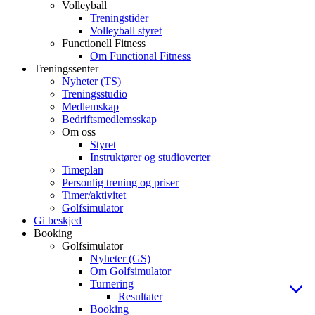
Volleyball
Treningstider
Volleyball styret
Functionell Fitness
Om Functional Fitness
Treningssenter
Nyheter (TS)
Treningsstudio
Medlemskap
Bedriftsmedlemsskap
Om oss
Styret
Instruktører og studioverter
Timeplan
Personlig trening og priser
Timer/aktivitet
Golfsimulator
Gi beskjed
Booking
Golfsimulator
Nyheter (GS)
Om Golfsimulator
Turnering
Resultater
Booking