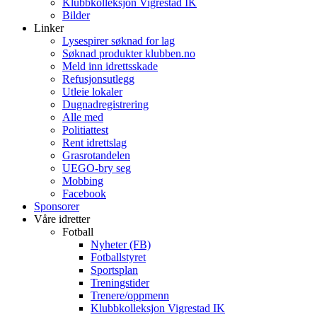
Klubbkolleksjon Vigrestad IK
Bilder
Linker
Lysespirer søknad for lag
Søknad produkter klubben.no
Meld inn idrettsskade
Refusjonsutlegg
Utleie lokaler
Dugnadregistrering
Alle med
Politiattest
Rent idrettslag
Grasrotandelen
UEGO-bry seg
Mobbing
Facebook
Sponsorer
Våre idretter
Fotball
Nyheter (FB)
Fotballstyret
Sportsplan
Treningstider
Trenere/oppmenn
Klubbkolleksjon Vigrestad IK