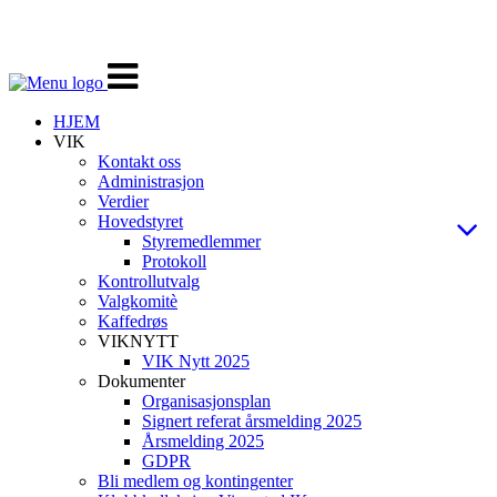
Veksle
navigasjon
HJEM
VIK
Kontakt oss
Administrasjon
Verdier
Hovedstyret
Styremedlemmer
Protokoll
Kontrollutvalg
Valgkomitè
Kaffedrøs
VIKNYTT
VIK Nytt 2025
Dokumenter
Organisasjonsplan
Signert referat årsmelding 2025
Årsmelding 2025
GDPR
Bli medlem og kontingenter