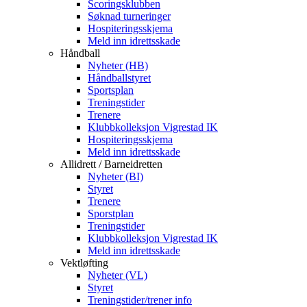
Scoringsklubben
Søknad turneringer
Hospiteringsskjema
Meld inn idrettsskade
Håndball
Nyheter (HB)
Håndballstyret
Sportsplan
Treningstider
Trenere
Klubbkolleksjon Vigrestad IK
Hospiteringsskjema
Meld inn idrettsskade
Allidrett / Barneidretten
Nyheter (BI)
Styret
Trenere
Sporstplan
Treningstider
Klubbkolleksjon Vigrestad IK
Meld inn idrettsskade
Vektløfting
Nyheter (VL)
Styret
Treningstider/trener info