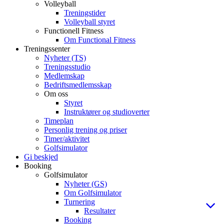
Volleyball
Treningstider
Volleyball styret
Functionell Fitness
Om Functional Fitness
Treningssenter
Nyheter (TS)
Treningsstudio
Medlemskap
Bedriftsmedlemsskap
Om oss
Styret
Instruktører og studioverter
Timeplan
Personlig trening og priser
Timer/aktivitet
Golfsimulator
Gi beskjed
Booking
Golfsimulator
Nyheter (GS)
Om Golfsimulator
Turnering
Resultater
Booking