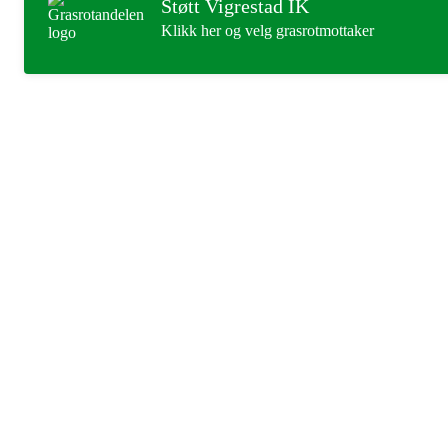
Støtt Vigrestad IK
Klikk her og velg grasrotmottaker