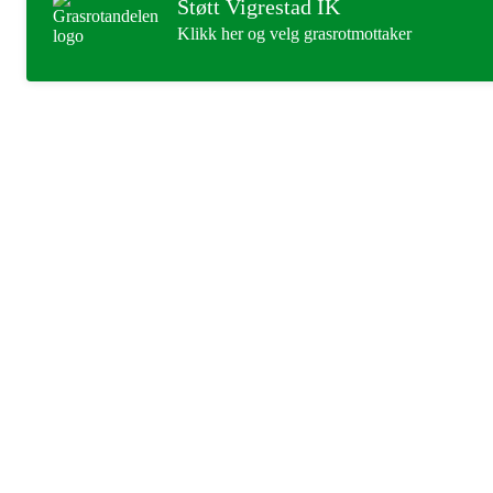
Støtt Vigrestad IK
Klikk her og velg grasrotmottaker