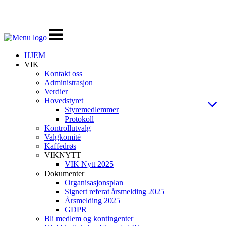
Veksle
navigasjon
HJEM
VIK
Kontakt oss
Administrasjon
Verdier
Hovedstyret
Styremedlemmer
Protokoll
Kontrollutvalg
Valgkomitè
Kaffedrøs
VIKNYTT
VIK Nytt 2025
Dokumenter
Organisasjonsplan
Signert referat årsmelding 2025
Årsmelding 2025
GDPR
Bli medlem og kontingenter