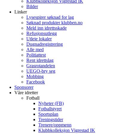
Klubbkolleksjon Vigrestad IK
Bilder
Linker
Lysespirer søknad for lag
Søknad produkter klubben.no
Meld inn idrettsskade
Refusjonsutlegg
Utleie lokaler
Dugnadregistrering
Alle med
Politiattest
Rent idrettslag
Grasrotandelen
UEGO-bry seg
Mobbing
Facebook
Sponsorer
Våre idretter
Fotball
Nyheter (FB)
Fotballstyret
Sportsplan
Treningstider
Trenere/oppmenn
Klubbkolleksjon Vigrestad IK