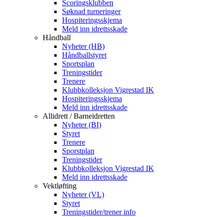
Scoringsklubben
Søknad turneringer
Hospiteringsskjema
Meld inn idrettsskade
Håndball
Nyheter (HB)
Håndballstyret
Sportsplan
Treningstider
Trenere
Klubbkolleksjon Vigrestad IK
Hospiteringsskjema
Meld inn idrettsskade
Allidrett / Barneidretten
Nyheter (BI)
Styret
Trenere
Sporstplan
Treningstider
Klubbkolleksjon Vigrestad IK
Meld inn idrettsskade
Vektløfting
Nyheter (VL)
Styret
Treningstider/trener info