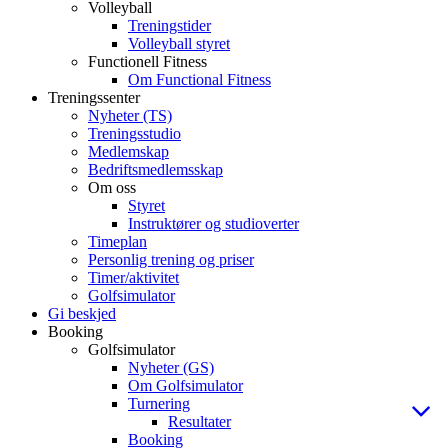
Volleyball
Treningstider
Volleyball styret
Functionell Fitness
Om Functional Fitness
Treningssenter
Nyheter (TS)
Treningsstudio
Medlemskap
Bedriftsmedlemsskap
Om oss
Styret
Instruktører og studioverter
Timeplan
Personlig trening og priser
Timer/aktivitet
Golfsimulator
Gi beskjed
Booking
Golfsimulator
Nyheter (GS)
Om Golfsimulator
Turnering
Resultater
Booking