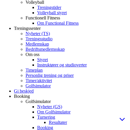
Volleyball
Treningstider
Volleyball styret
Functionell Fitness
Om Functional Fitness
Treningssenter
Nyheter (TS)
Treningsstudio
Medlemskap
Bedriftsmedlemsskap
Om oss
Styret
Instruktører og studioverter
Timeplan
Personlig trening og priser
Timer/aktivitet
Golfsimulator
Gi beskjed
Booking
Golfsimulator
Nyheter (GS)
Om Golfsimulator
Turnering
Resultater
Booking