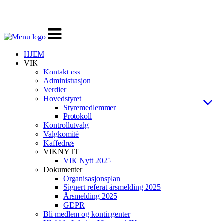
Veksle
navigasjon
HJEM
VIK
Kontakt oss
Administrasjon
Verdier
Hovedstyret
Styremedlemmer
Protokoll
Kontrollutvalg
Valgkomitè
Kaffedrøs
VIKNYTT
VIK Nytt 2025
Dokumenter
Organisasjonsplan
Signert referat årsmelding 2025
Årsmelding 2025
GDPR
Bli medlem og kontingenter