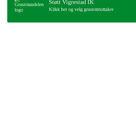
Støtt Vigrestad IK
Klikk her og velg grasrotmottaker