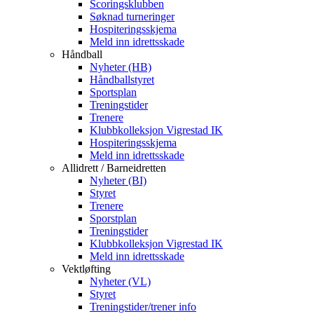
Scoringsklubben
Søknad turneringer
Hospiteringsskjema
Meld inn idrettsskade
Håndball
Nyheter (HB)
Håndballstyret
Sportsplan
Treningstider
Trenere
Klubbkolleksjon Vigrestad IK
Hospiteringsskjema
Meld inn idrettsskade
Allidrett / Barneidretten
Nyheter (BI)
Styret
Trenere
Sporstplan
Treningstider
Klubbkolleksjon Vigrestad IK
Meld inn idrettsskade
Vektløfting
Nyheter (VL)
Styret
Treningstider/trener info