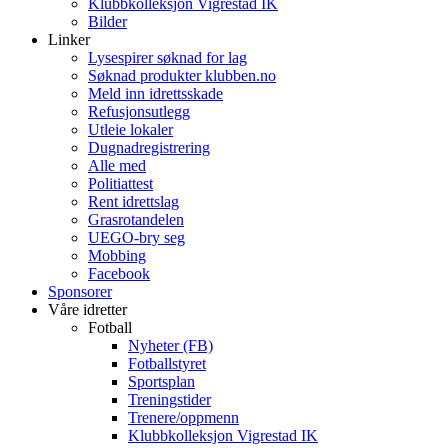
Klubbkolleksjon Vigrestad IK
Bilder
Linker
Lysespirer søknad for lag
Søknad produkter klubben.no
Meld inn idrettsskade
Refusjonsutlegg
Utleie lokaler
Dugnadregistrering
Alle med
Politiattest
Rent idrettslag
Grasrotandelen
UEGO-bry seg
Mobbing
Facebook
Sponsorer
Våre idretter
Fotball
Nyheter (FB)
Fotballstyret
Sportsplan
Treningstider
Trenere/oppmenn
Klubbkolleksjon Vigrestad IK