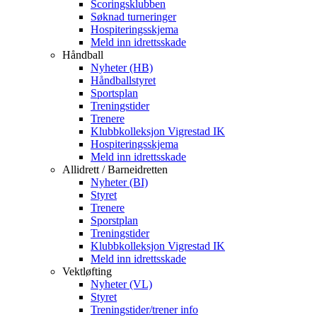
Scoringsklubben
Søknad turneringer
Hospiteringsskjema
Meld inn idrettsskade
Håndball
Nyheter (HB)
Håndballstyret
Sportsplan
Treningstider
Trenere
Klubbkolleksjon Vigrestad IK
Hospiteringsskjema
Meld inn idrettsskade
Allidrett / Barneidretten
Nyheter (BI)
Styret
Trenere
Sporstplan
Treningstider
Klubbkolleksjon Vigrestad IK
Meld inn idrettsskade
Vektløfting
Nyheter (VL)
Styret
Treningstider/trener info