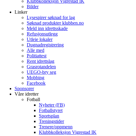
Klubbkolleksjon Vigrestad IK
Bilder
Linker
Lysespirer søknad for lag
Søknad produkter klubben.no
Meld inn idrettsskade
Refusjonsutlegg
Utleie lokaler
Dugnadregistrering
Alle med
Politiattest
Rent idrettslag
Grasrotandelen
UEGO-bry seg
Mobbing
Facebook
Sponsorer
Våre idretter
Fotball
Nyheter (FB)
Fotballstyret
Sportsplan
Treningstider
Trenere/oppmenn
Klubbkolleksjon Vigrestad IK