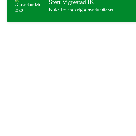
Støtt Vigrestad IK
Klikk her og velg grasrotmottaker