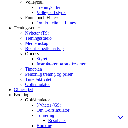
Volleyball
Treningstider
Volleyball styret
Functionell Fitness
Om Functional Fitness
Treningssenter
Nyheter (TS)
Treningsstudio
Medlemskap
Bedriftsmedlemsskap
Om oss
Styret
Instruktører og studioverter
Timeplan
Personlig trening og priser
Timer/aktivitet
Golfsimulator
Gi beskjed
Booking
Golfsimulator
Nyheter (GS)
Om Golfsimulator
Turnering
Resultater
Booking