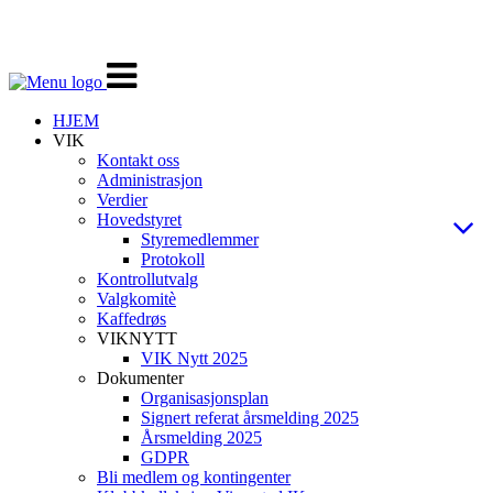
Veksle
navigasjon
HJEM
VIK
Kontakt oss
Administrasjon
Verdier
Hovedstyret
Styremedlemmer
Protokoll
Kontrollutvalg
Valgkomitè
Kaffedrøs
VIKNYTT
VIK Nytt 2025
Dokumenter
Organisasjonsplan
Signert referat årsmelding 2025
Årsmelding 2025
GDPR
Bli medlem og kontingenter