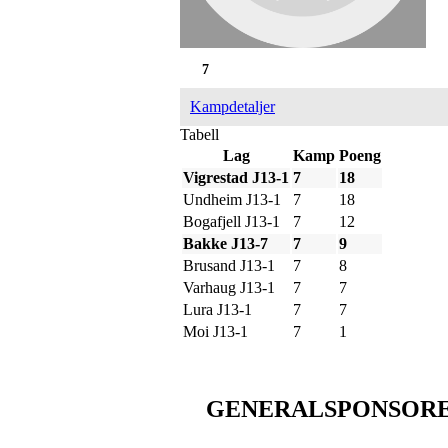
7
Kampdetaljer
Tabell
Lag
Kamp
Poeng
Vigrestad J13-1
7
18
Undheim J13-1
7
18
Bogafjell J13-1
7
12
Bakke J13-7
7
9
Brusand J13-1
7
8
Varhaug J13-1
7
7
Lura J13-1
7
7
Moi J13-1
7
1
GENERALSPONSOR