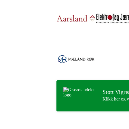
Støtt Vigre
Klikk her og v