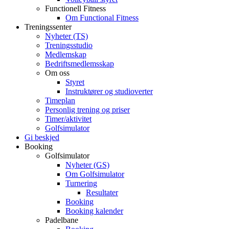
Functionell Fitness
Om Functional Fitness
Treningssenter
Nyheter (TS)
Treningsstudio
Medlemskap
Bedriftsmedlemsskap
Om oss
Styret
Instruktører og studioverter
Timeplan
Personlig trening og priser
Timer/aktivitet
Golfsimulator
Gi beskjed
Booking
Golfsimulator
Nyheter (GS)
Om Golfsimulator
Turnering
Resultater
Booking
Booking kalender
Padelbane