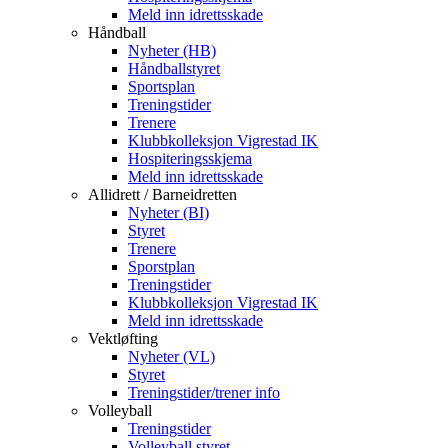
Meld inn idrettsskade
Håndball
Nyheter (HB)
Håndballstyret
Sportsplan
Treningstider
Trenere
Klubbkolleksjon Vigrestad IK
Hospiteringsskjema
Meld inn idrettsskade
Allidrett / Barneidretten
Nyheter (BI)
Styret
Trenere
Sporstplan
Treningstider
Klubbkolleksjon Vigrestad IK
Meld inn idrettsskade
Vektløfting
Nyheter (VL)
Styret
Treningstider/trener info
Volleyball
Treningstider
Volleyball styret