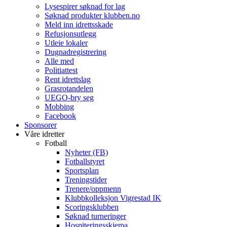
Lysespirer søknad for lag
Søknad produkter klubben.no
Meld inn idrettsskade
Refusjonsutlegg
Utleie lokaler
Dugnadregistrering
Alle med
Politiattest
Rent idrettslag
Grasrotandelen
UEGO-bry seg
Mobbing
Facebook
Sponsorer
Våre idretter
Fotball
Nyheter (FB)
Fotballstyret
Sportsplan
Treningstider
Trenere/oppmenn
Klubbkolleksjon Vigrestad IK
Scoringsklubben
Søknad turneringer
Hospiteringsskjema