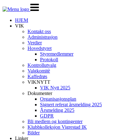
Veksle
navigasjon
HJEM
VIK
Kontakt oss
Administrasjon
Verdier
Hovedstyret
Styremedlemmer
Protokoll
Kontrollutvalg
Valgkomitè
Kaffedrøs
VIKNYTT
VIK Nytt 2025
Dokumenter
Organisasjonsplan
Signert referat årsmelding 2025
Årsmelding 2025
GDPR
Bli medlem og kontingenter
Klubbkolleksjon Vigrestad IK
Bilder
Linker