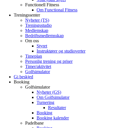
Functionell Fitness
Om Functional Fitness
Treningssenter
Nyheter (TS)
Treningsstudio
Medlemskap
Bedriftsmedlemsskap
Om oss
Styret
Instruktører og studioverter
Timeplan
Personlig trening og priser
Timer/aktivitet
Golfsimulator
Gi beskjed
Booking
Golfsimulator
Nyheter (GS)
Om Golfsimulator
Turnering
Resultater
Booking
Booking kalender
Padelbane