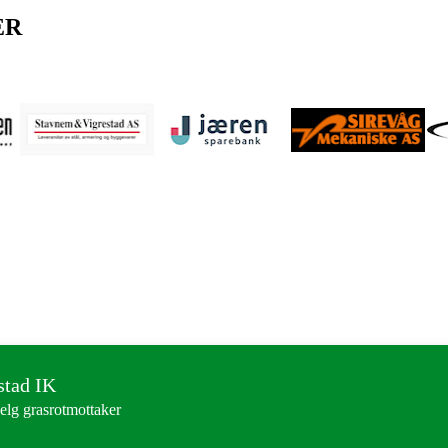
ER
stad IK
elg grasrotmottaker