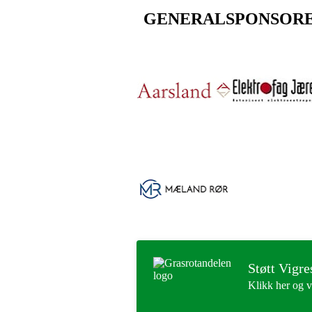
GENERALSPONSOR
Støtt Vigre
Klikk her og v