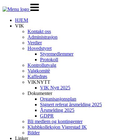
Veksle
navigasjon
HJEM
VIK
Kontakt oss
Administrasjon
Verdier
Hovedstyret
Styremedlemmer
Protokoll
Kontrollutvalg
Valgkomitè
Kaffedrøs
VIKNYTT
VIK Nytt 2025
Dokumenter
Organisasjonsplan
Signert referat årsmelding 2025
Årsmelding 2025
GDPR
Bli medlem og kontingenter
Klubbkolleksjon Vigrestad IK
Bilder
Linker