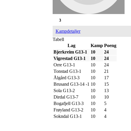
3
Kampdetaljer
Tabell
Lag
Kamp
Poeng
Bjerkreim G13-1
10
24
Vigrestad G13-1
10
24
Orre G13-1
10
24
Tonstad G13-1
10
21
Ålgård G13-3
10
17
Brusand G13-14 -1
10
15
Sola G13-2
10
13
Dirdal G13-7
10
10
Bogafjell G13-3
10
5
Frøyland G13-2
10
4
Sokndal G13-1
10
4