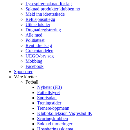
Lysespirer søknad for lag
Søknad produkter klubben.no
Meld inn idrettsskade
Refusjonsutlegg
Utleie lokaler
Dugnadregistrering
Alle med
Politiattest
Rent idrettslag
Grasrotandelen
UEGO-bry seg
Mobbing
Facebook
Sponsorer
Våre idretter
Fotball
Nyheter (FB)
Fotballstyret
Sportsplan
Treningstider
Trenere/oppmenn
Klubbkolleksjon Vigrestad IK
Scoringsklubben
Søknad turneringer
Hospiteringsskjema