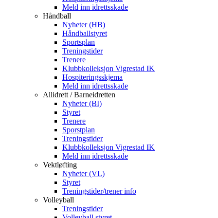
Meld inn idrettsskade
Håndball
Nyheter (HB)
Håndballstyret
Sportsplan
Treningstider
Trenere
Klubbkolleksjon Vigrestad IK
Hospiteringsskjema
Meld inn idrettsskade
Allidrett / Barneidretten
Nyheter (BI)
Styret
Trenere
Sporstplan
Treningstider
Klubbkolleksjon Vigrestad IK
Meld inn idrettsskade
Vektløfting
Nyheter (VL)
Styret
Treningstider/trener info
Volleyball
Treningstider
Volleyball styret