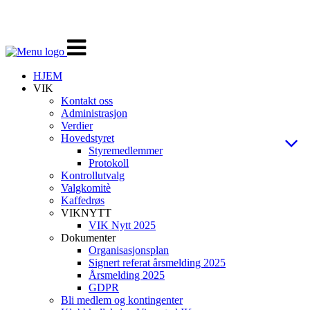
Veksle
navigasjon
HJEM
VIK
Kontakt oss
Administrasjon
Verdier
Hovedstyret
Styremedlemmer
Protokoll
Kontrollutvalg
Valgkomitè
Kaffedrøs
VIKNYTT
VIK Nytt 2025
Dokumenter
Organisasjonsplan
Signert referat årsmelding 2025
Årsmelding 2025
GDPR
Bli medlem og kontingenter