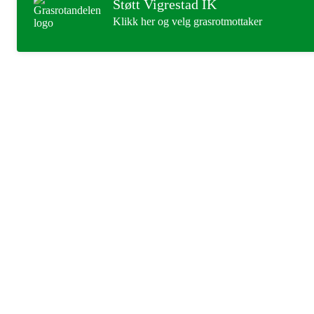
Støtt Vigrestad IK
Klikk her og velg grasrotmottaker