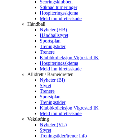
Scoringsklubben
Søknad turneringer
Hospiteringsskjema
Meld inn idrettsskade
Håndball
Nyheter (HB)
Håndballstyret
Sportsplan
Treningstider
Trenere
Klubbkolleksjon Vigrestad IK
Hospiteringsskjema
Meld inn idrettsskade
Allidrett / Barneidretten
Nyheter (BI)
Styret
Trenere
Sporstplan
Treningstider
Klubbkolleksjon Vigrestad IK
Meld inn idrettsskade
Vektløfting
Nyheter (VL)
Styret
Treningstider/trener info