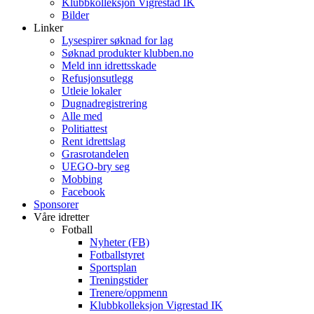
Klubbkolleksjon Vigrestad IK
Bilder
Linker
Lysespirer søknad for lag
Søknad produkter klubben.no
Meld inn idrettsskade
Refusjonsutlegg
Utleie lokaler
Dugnadregistrering
Alle med
Politiattest
Rent idrettslag
Grasrotandelen
UEGO-bry seg
Mobbing
Facebook
Sponsorer
Våre idretter
Fotball
Nyheter (FB)
Fotballstyret
Sportsplan
Treningstider
Trenere/oppmenn
Klubbkolleksjon Vigrestad IK