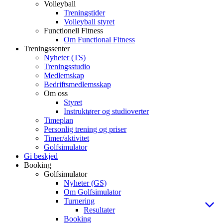
Volleyball
Treningstider
Volleyball styret
Functionell Fitness
Om Functional Fitness
Treningssenter
Nyheter (TS)
Treningsstudio
Medlemskap
Bedriftsmedlemsskap
Om oss
Styret
Instruktører og studioverter
Timeplan
Personlig trening og priser
Timer/aktivitet
Golfsimulator
Gi beskjed
Booking
Golfsimulator
Nyheter (GS)
Om Golfsimulator
Turnering
Resultater
Booking