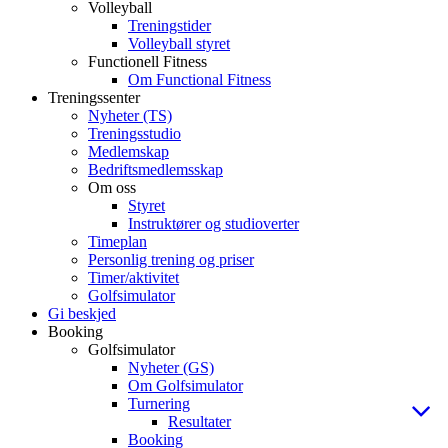
Volleyball
Treningstider
Volleyball styret
Functionell Fitness
Om Functional Fitness
Treningssenter
Nyheter (TS)
Treningsstudio
Medlemskap
Bedriftsmedlemsskap
Om oss
Styret
Instruktører og studioverter
Timeplan
Personlig trening og priser
Timer/aktivitet
Golfsimulator
Gi beskjed
Booking
Golfsimulator
Nyheter (GS)
Om Golfsimulator
Turnering
Resultater
Booking