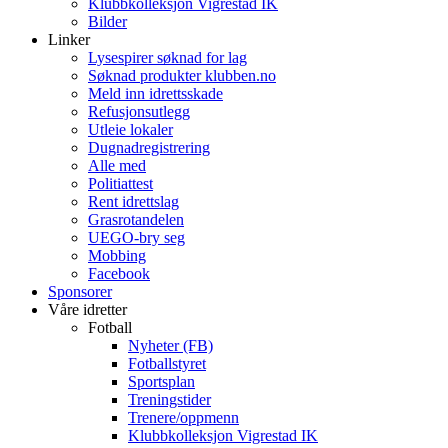
Klubbkolleksjon Vigrestad IK
Bilder
Linker
Lysespirer søknad for lag
Søknad produkter klubben.no
Meld inn idrettsskade
Refusjonsutlegg
Utleie lokaler
Dugnadregistrering
Alle med
Politiattest
Rent idrettslag
Grasrotandelen
UEGO-bry seg
Mobbing
Facebook
Sponsorer
Våre idretter
Fotball
Nyheter (FB)
Fotballstyret
Sportsplan
Treningstider
Trenere/oppmenn
Klubbkolleksjon Vigrestad IK