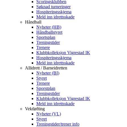
Scoringsklubben
Søknad turneringer
Hospiteringsskjema
Meld inn idrettsskade
Håndball
Nyheter (HB)
Håndballstyret
Sportsplan
Treningstider
Trenere
Klubbkolleksjon Vigrestad IK
Hospiteringsskjema
Meld inn idrettsskade
Allidrett / Barneidretten
Nyheter (BI)
Styret
Trenere
Sporstplan
Treningstider
Klubbkolleksjon Vigrestad IK
Meld inn idrettsskade
Vektløfting
Nyheter (VL)
Styret
Treningstider/trener info