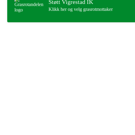
Støtt Vigrestad IK
Klikk her og velg grasrotmottaker