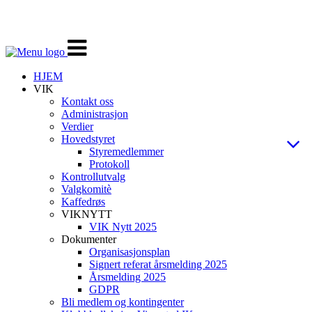
Veksle
navigasjon
HJEM
VIK
Kontakt oss
Administrasjon
Verdier
Hovedstyret
Styremedlemmer
Protokoll
Kontrollutvalg
Valgkomitè
Kaffedrøs
VIKNYTT
VIK Nytt 2025
Dokumenter
Organisasjonsplan
Signert referat årsmelding 2025
Årsmelding 2025
GDPR
Bli medlem og kontingenter