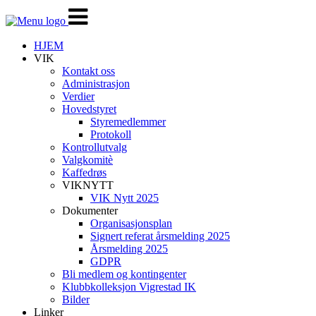
Veksle
navigasjon
HJEM
VIK
Kontakt oss
Administrasjon
Verdier
Hovedstyret
Styremedlemmer
Protokoll
Kontrollutvalg
Valgkomitè
Kaffedrøs
VIKNYTT
VIK Nytt 2025
Dokumenter
Organisasjonsplan
Signert referat årsmelding 2025
Årsmelding 2025
GDPR
Bli medlem og kontingenter
Klubbkolleksjon Vigrestad IK
Bilder
Linker