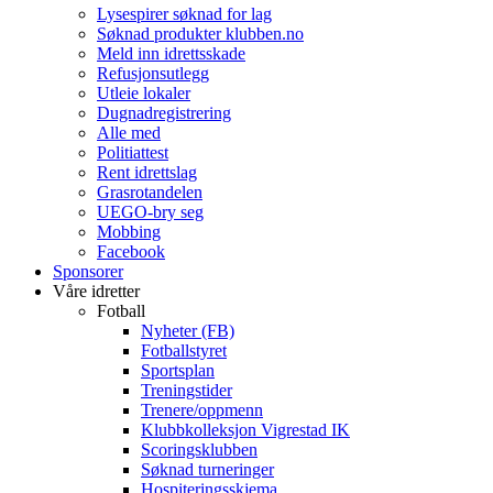
Lysespirer søknad for lag
Søknad produkter klubben.no
Meld inn idrettsskade
Refusjonsutlegg
Utleie lokaler
Dugnadregistrering
Alle med
Politiattest
Rent idrettslag
Grasrotandelen
UEGO-bry seg
Mobbing
Facebook
Sponsorer
Våre idretter
Fotball
Nyheter (FB)
Fotballstyret
Sportsplan
Treningstider
Trenere/oppmenn
Klubbkolleksjon Vigrestad IK
Scoringsklubben
Søknad turneringer
Hospiteringsskjema