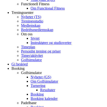
Functionell Fitness
Om Functional Fitness
Treningssenter
Nyheter (TS)
Treningsstudio
Medlemskap
Bedriftsmedlemsskap
Om oss
Styret
Instruktører og studioverter
Timeplan
Personlig trening og priser
Timer/aktivitet
Golfsimulator
Gi beskjed
Booking
Golfsimulator
Nyheter (GS)
Om Golfsimulator
Turnering
Resultater
Booking
Booking kalender
Padelbane