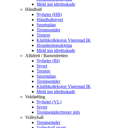
Meld inn idrettsskade
Håndball
Nyheter (HB)
Håndballstyret
Sportsplan
Treningstider
Trenere
Klubbkolleksjon Vigrestad IK
Hospiteringsskjema
Meld inn idrettsskade
Allidrett / Barneidretten
Nyheter (BI)
Styret
Trenere
Sporstplan
Treningstider
Klubbkolleksjon Vigrestad IK
Meld inn idrettsskade
Vektløfting
Nyheter (VL)
Styret
Treningstider/trener info
Volleyball
Treningstider
Volleyball styret