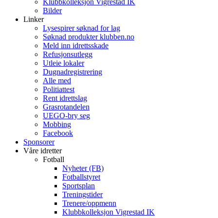
Klubbkolleksjon Vigrestad IK
Bilder
Linker
Lysespirer søknad for lag
Søknad produkter klubben.no
Meld inn idrettsskade
Refusjonsutlegg
Utleie lokaler
Dugnadregistrering
Alle med
Politiattest
Rent idrettslag
Grasrotandelen
UEGO-bry seg
Mobbing
Facebook
Sponsorer
Våre idretter
Fotball
Nyheter (FB)
Fotballstyret
Sportsplan
Treningstider
Trenere/oppmenn
Klubbkolleksjon Vigrestad IK