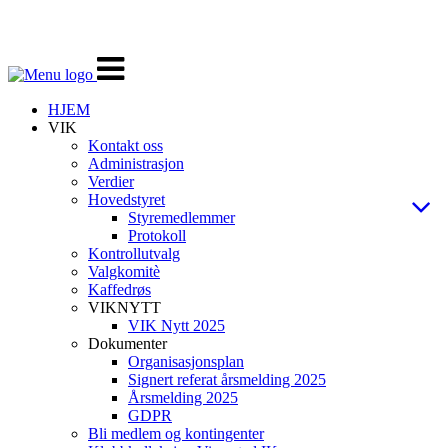
Veksle
navigasjon
HJEM
VIK
Kontakt oss
Administrasjon
Verdier
Hovedstyret
Styremedlemmer
Protokoll
Kontrollutvalg
Valgkomitè
Kaffedrøs
VIKNYTT
VIK Nytt 2025
Dokumenter
Organisasjonsplan
Signert referat årsmelding 2025
Årsmelding 2025
GDPR
Bli medlem og kontingenter