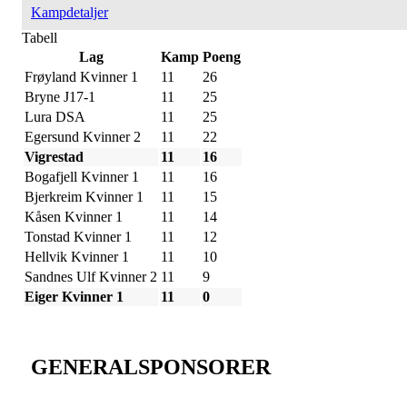
Kampdetaljer
Tabell
Lag
Kamp
Poeng
Frøyland Kvinner 1
11
26
Bryne J17-1
11
25
Lura DSA
11
25
Egersund Kvinner 2
11
22
Vigrestad
11
16
Bogafjell Kvinner 1
11
16
Bjerkreim Kvinner 1
11
15
Kåsen Kvinner 1
11
14
Tonstad Kvinner 1
11
12
Hellvik Kvinner 1
11
10
Sandnes Ulf Kvinner 2
11
9
Eiger Kvinner 1
11
0
GENERALSPONSORER