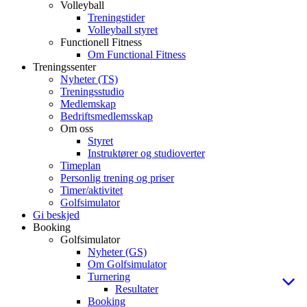
Volleyball
Treningstider
Volleyball styret
Functionell Fitness
Om Functional Fitness
Treningssenter
Nyheter (TS)
Treningsstudio
Medlemskap
Bedriftsmedlemsskap
Om oss
Styret
Instruktører og studioverter
Timeplan
Personlig trening og priser
Timer/aktivitet
Golfsimulator
Gi beskjed
Booking
Golfsimulator
Nyheter (GS)
Om Golfsimulator
Turnering
Resultater
Booking