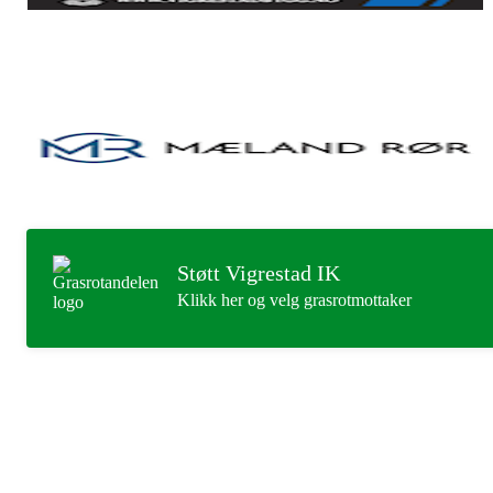
Støtt Vigrestad IK
Klikk her og velg grasrotmottaker