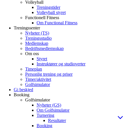
Volleyball
Treningstider
Volleyball styret
Functionell Fitness
Om Functional Fitness
Treningssenter
Nyheter (TS)
Treningsstudio
Medlemskap
Bedriftsmedlemsskap
Om oss
Styret
Instruktører og studioverter
Timeplan
Personlig trening og priser
Timer/aktivitet
Golfsimulator
Gi beskjed
Booking
Golfsimulator
Nyheter (GS)
Om Golfsimulator
Turnering
Resultater
Booking