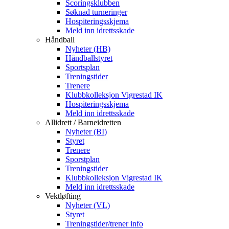
Scoringsklubben
Søknad turneringer
Hospiteringsskjema
Meld inn idrettsskade
Håndball
Nyheter (HB)
Håndballstyret
Sportsplan
Treningstider
Trenere
Klubbkolleksjon Vigrestad IK
Hospiteringsskjema
Meld inn idrettsskade
Allidrett / Barneidretten
Nyheter (BI)
Styret
Trenere
Sporstplan
Treningstider
Klubbkolleksjon Vigrestad IK
Meld inn idrettsskade
Vektløfting
Nyheter (VL)
Styret
Treningstider/trener info