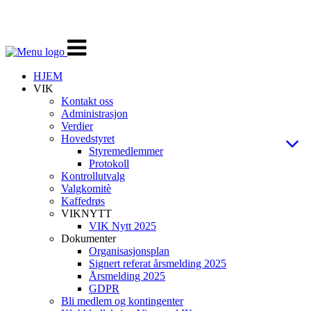
Veksle
navigasjon
HJEM
VIK
Kontakt oss
Administrasjon
Verdier
Hovedstyret
Styremedlemmer
Protokoll
Kontrollutvalg
Valgkomitè
Kaffedrøs
VIKNYTT
VIK Nytt 2025
Dokumenter
Organisasjonsplan
Signert referat årsmelding 2025
Årsmelding 2025
GDPR
Bli medlem og kontingenter