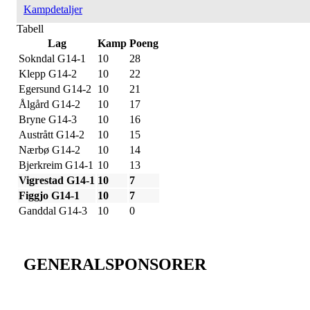
Kampdetaljer
Tabell
Lag
Kamp
Poeng
Sokndal G14-1
10
28
Klepp G14-2
10
22
Egersund G14-2
10
21
Ålgård G14-2
10
17
Bryne G14-3
10
16
Austrått G14-2
10
15
Nærbø G14-2
10
14
Bjerkreim G14-1
10
13
Vigrestad G14-1
10
7
Figgjo G14-1
10
7
Ganddal G14-3
10
0
GENERALSPONSORER