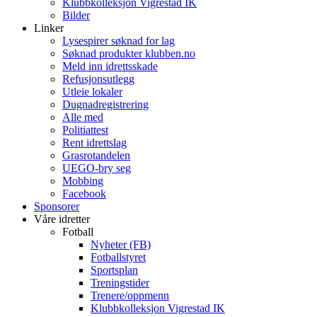
Klubbkolleksjon Vigrestad IK
Bilder
Linker
Lysespirer søknad for lag
Søknad produkter klubben.no
Meld inn idrettsskade
Refusjonsutlegg
Utleie lokaler
Dugnadregistrering
Alle med
Politiattest
Rent idrettslag
Grasrotandelen
UEGO-bry seg
Mobbing
Facebook
Sponsorer
Våre idretter
Fotball
Nyheter (FB)
Fotballstyret
Sportsplan
Treningstider
Trenere/oppmenn
Klubbkolleksjon Vigrestad IK