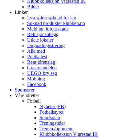
Klubbkolleksjon Vigrestad IK
Bilder
Linker
Lysespirer søknad for lag
Søknad produkter klubben.no
Meld inn idrettsskade
Refusjonsutlegg
Utleie lokaler
Dugnadregistrering
Alle med
Politiattest
Rent idrettslag
Grasrotandelen
UEGO-bry seg
Mobbing
Facebook
Sponsorer
Våre idretter
Fotball
Nyheter (FB)
Fotballstyret
Sportsplan
Treningstider
Trenere/oppmenn
Klubbkolleksjon Vigrestad IK