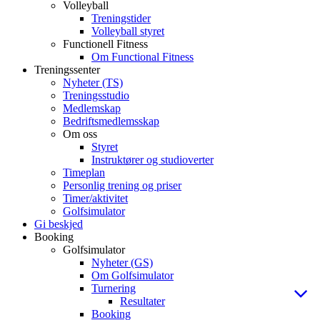
Volleyball
Treningstider
Volleyball styret
Functionell Fitness
Om Functional Fitness
Treningssenter
Nyheter (TS)
Treningsstudio
Medlemskap
Bedriftsmedlemsskap
Om oss
Styret
Instruktører og studioverter
Timeplan
Personlig trening og priser
Timer/aktivitet
Golfsimulator
Gi beskjed
Booking
Golfsimulator
Nyheter (GS)
Om Golfsimulator
Turnering
Resultater
Booking