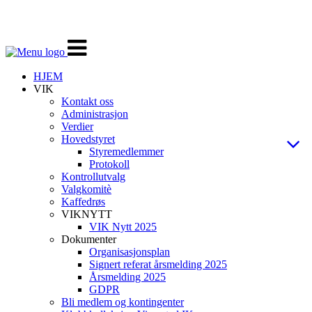
Veksle
navigasjon
HJEM
VIK
Kontakt oss
Administrasjon
Verdier
Hovedstyret
Styremedlemmer
Protokoll
Kontrollutvalg
Valgkomitè
Kaffedrøs
VIKNYTT
VIK Nytt 2025
Dokumenter
Organisasjonsplan
Signert referat årsmelding 2025
Årsmelding 2025
GDPR
Bli medlem og kontingenter