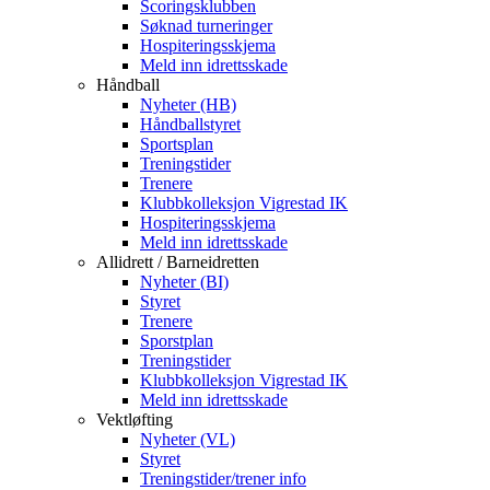
Scoringsklubben
Søknad turneringer
Hospiteringsskjema
Meld inn idrettsskade
Håndball
Nyheter (HB)
Håndballstyret
Sportsplan
Treningstider
Trenere
Klubbkolleksjon Vigrestad IK
Hospiteringsskjema
Meld inn idrettsskade
Allidrett / Barneidretten
Nyheter (BI)
Styret
Trenere
Sporstplan
Treningstider
Klubbkolleksjon Vigrestad IK
Meld inn idrettsskade
Vektløfting
Nyheter (VL)
Styret
Treningstider/trener info