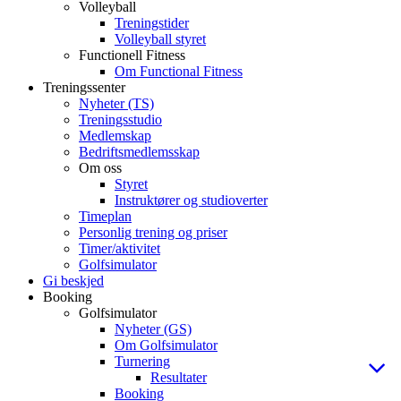
Volleyball
Treningstider
Volleyball styret
Functionell Fitness
Om Functional Fitness
Treningssenter
Nyheter (TS)
Treningsstudio
Medlemskap
Bedriftsmedlemsskap
Om oss
Styret
Instruktører og studioverter
Timeplan
Personlig trening og priser
Timer/aktivitet
Golfsimulator
Gi beskjed
Booking
Golfsimulator
Nyheter (GS)
Om Golfsimulator
Turnering
Resultater
Booking