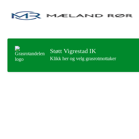
Støtt Vigrestad IK
Klikk her og velg grasrotmottaker