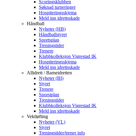
Scoringsklubben
Søknad turneringer
Hospiteringsskjema
Meld inn idrettsskade
Håndball
Nyheter (HB)
Håndballstyret
Sportsplan
Treningstider
Trenere
Klubbkolleksjon Vigrestad IK
Hospiteringsskjema
Meld inn idrettsskade
Allidrett / Barneidretten
Nyheter (BI)
Styret
Trenere
Sporstplan
Treningstider
Klubbkolleksjon Vigrestad IK
Meld inn idrettsskade
Vektløfting
Nyheter (VL)
Styret
Treningstider/trener info