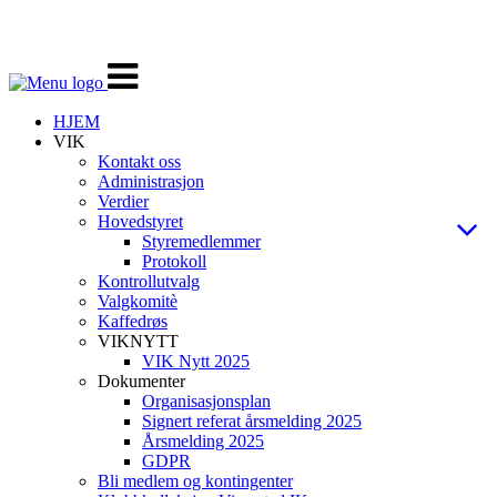
Veksle
navigasjon
HJEM
VIK
Kontakt oss
Administrasjon
Verdier
Hovedstyret
Styremedlemmer
Protokoll
Kontrollutvalg
Valgkomitè
Kaffedrøs
VIKNYTT
VIK Nytt 2025
Dokumenter
Organisasjonsplan
Signert referat årsmelding 2025
Årsmelding 2025
GDPR
Bli medlem og kontingenter