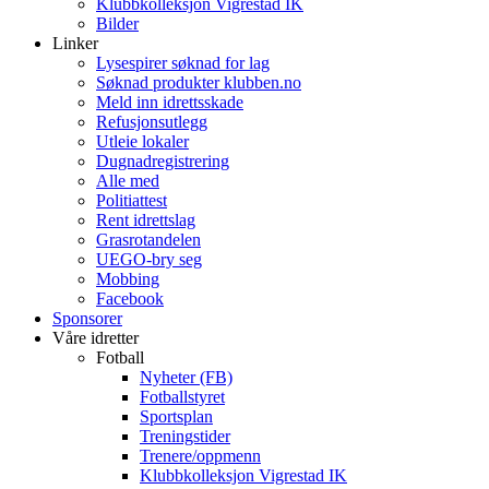
Klubbkolleksjon Vigrestad IK
Bilder
Linker
Lysespirer søknad for lag
Søknad produkter klubben.no
Meld inn idrettsskade
Refusjonsutlegg
Utleie lokaler
Dugnadregistrering
Alle med
Politiattest
Rent idrettslag
Grasrotandelen
UEGO-bry seg
Mobbing
Facebook
Sponsorer
Våre idretter
Fotball
Nyheter (FB)
Fotballstyret
Sportsplan
Treningstider
Trenere/oppmenn
Klubbkolleksjon Vigrestad IK