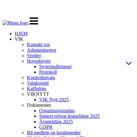
Veksle
navigasjon
HJEM
VIK
Kontakt oss
Administrasjon
Verdier
Hovedstyret
Styremedlemmer
Protokoll
Kontrollutvalg
Valgkomitè
Kaffedrøs
VIKNYTT
VIK Nytt 2025
Dokumenter
Organisasjonsplan
Signert referat årsmelding 2025
Årsmelding 2025
GDPR
Bli medlem og kontingenter