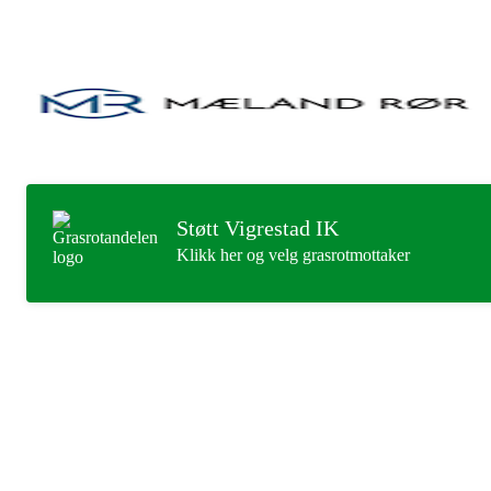
Støtt Vigrestad IK
Klikk her og velg grasrotmottaker