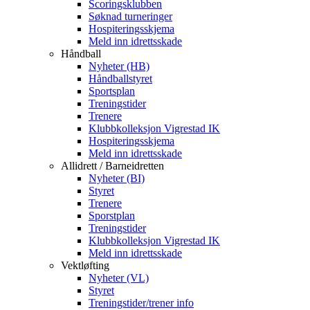
Scoringsklubben
Søknad turneringer
Hospiteringsskjema
Meld inn idrettsskade
Håndball
Nyheter (HB)
Håndballstyret
Sportsplan
Treningstider
Trenere
Klubbkolleksjon Vigrestad IK
Hospiteringsskjema
Meld inn idrettsskade
Allidrett / Barneidretten
Nyheter (BI)
Styret
Trenere
Sporstplan
Treningstider
Klubbkolleksjon Vigrestad IK
Meld inn idrettsskade
Vektløfting
Nyheter (VL)
Styret
Treningstider/trener info