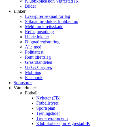
Klubbkolleksjon Vigrestad IK
Bilder
Linker
Lysespirer søknad for lag
Søknad produkter klubben.no
Meld inn idrettsskade
Refusjonsutlegg
Utleie lokaler
Dugnadregistrering
Alle med
Politiattest
Rent idrettslag
Grasrotandelen
UEGO-bry seg
Mobbing
Facebook
Sponsorer
Våre idretter
Fotball
Nyheter (FB)
Fotballstyret
Sportsplan
Treningstider
Trenere/oppmenn
Klubbkolleksjon Vigrestad IK