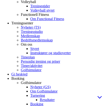
Volleyball
Treningstider
Volleyball styret
Functionell Fitness
Om Functional Fitness
Treningssenter
Nyheter (TS)
Treningsstudio
Medlemskap
Bedriftsmedlemsskap
Om oss
Styret
Instruktører og studioverter
Timeplan
Personlig trening og priser
Timer/aktivitet
Golfsimulator
Gi beskjed
Booking
Golfsimulator
Nyheter (GS)
Om Golfsimulator
Turnering
Resultater
Booking