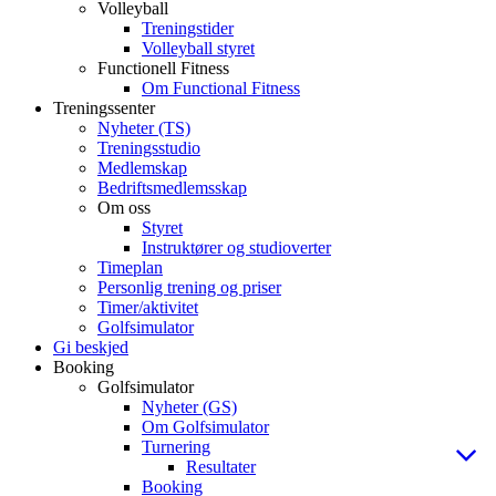
Volleyball
Treningstider
Volleyball styret
Functionell Fitness
Om Functional Fitness
Treningssenter
Nyheter (TS)
Treningsstudio
Medlemskap
Bedriftsmedlemsskap
Om oss
Styret
Instruktører og studioverter
Timeplan
Personlig trening og priser
Timer/aktivitet
Golfsimulator
Gi beskjed
Booking
Golfsimulator
Nyheter (GS)
Om Golfsimulator
Turnering
Resultater
Booking