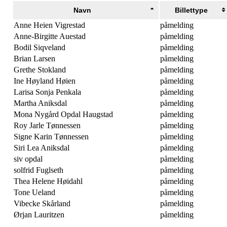
Navn
Billettype
Anne Heien Vigrestad
påmelding
Anne-Birgitte Auestad
påmelding
Bodil Siqveland
påmelding
Brian Larsen
påmelding
Grethe Stokland
påmelding
Ine Høyland Høien
påmelding
Larisa Sonja Penkala
påmelding
Martha Aniksdal
påmelding
Mona Nygård Opdal Haugstad
påmelding
Roy Jarle Tønnessen
påmelding
Signe Karin Tønnessen
påmelding
Siri Lea Aniksdal
påmelding
siv opdal
påmelding
solfrid Fuglseth
påmelding
Thea Helene Høidahl
påmelding
Tone Ueland
påmelding
Vibecke Skårland
påmelding
Ørjan Lauritzen
påmelding