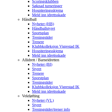
Scoringsklubben
Søknad turneringer
Hospiteringsskjema
Meld inn idrettsskade
Håndball
Nyheter (HB)
Håndballstyret
Sportsplan
Treningstider
Trenere
Klubbkolleksjon Vigrestad IK
Hospiteringsskjema
Meld inn idrettsskade
Allidrett / Barneidretten
Nyheter (BI)
Styret
Trenere
Sporstplan
Treningstider
Klubbkolleksjon Vigrestad IK
Meld inn idrettsskade
Vektløfting
Nyheter (VL)
Styret
Treningstider/trener info