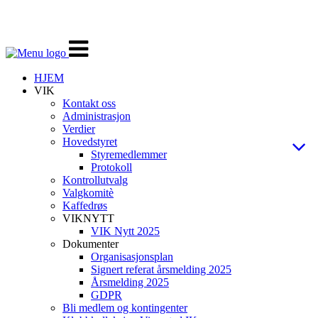
Veksle
navigasjon
HJEM
VIK
Kontakt oss
Administrasjon
Verdier
Hovedstyret
Styremedlemmer
Protokoll
Kontrollutvalg
Valgkomitè
Kaffedrøs
VIKNYTT
VIK Nytt 2025
Dokumenter
Organisasjonsplan
Signert referat årsmelding 2025
Årsmelding 2025
GDPR
Bli medlem og kontingenter