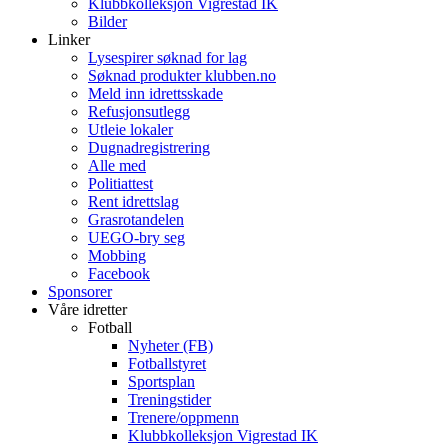
Klubbkolleksjon Vigrestad IK
Bilder
Linker
Lysespirer søknad for lag
Søknad produkter klubben.no
Meld inn idrettsskade
Refusjonsutlegg
Utleie lokaler
Dugnadregistrering
Alle med
Politiattest
Rent idrettslag
Grasrotandelen
UEGO-bry seg
Mobbing
Facebook
Sponsorer
Våre idretter
Fotball
Nyheter (FB)
Fotballstyret
Sportsplan
Treningstider
Trenere/oppmenn
Klubbkolleksjon Vigrestad IK