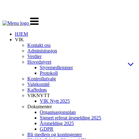
Veksle
navigasjon
HJEM
VIK
Kontakt oss
Administrasjon
Verdier
Hovedstyret
Styremedlemmer
Protokoll
Kontrollutvalg
Valgkomitè
Kaffedrøs
VIKNYTT
VIK Nytt 2025
Dokumenter
Organisasjonsplan
Signert referat årsmelding 2025
Årsmelding 2025
GDPR
Bli medlem og kontingenter