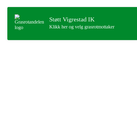
Støtt Vigrestad IK
Klikk her og velg grasrotmottaker