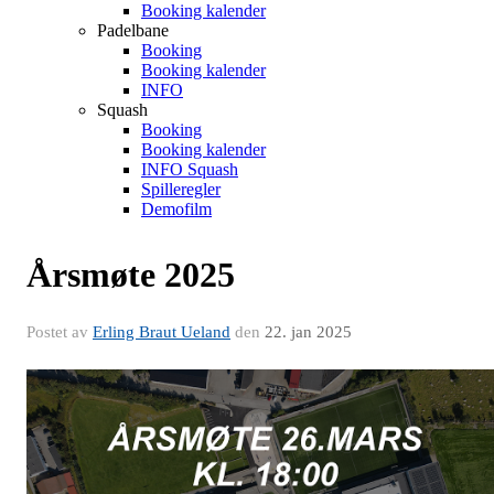
Booking kalender
Padelbane
Booking
Booking kalender
INFO
Squash
Booking
Booking kalender
INFO Squash
Spilleregler
Demofilm
Årsmøte 2025
Postet av
Erling Braut Ueland
den
22. jan 2025