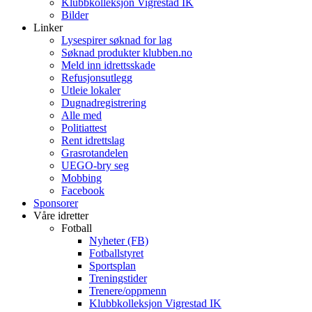
Klubbkolleksjon Vigrestad IK
Bilder
Linker
Lysespirer søknad for lag
Søknad produkter klubben.no
Meld inn idrettsskade
Refusjonsutlegg
Utleie lokaler
Dugnadregistrering
Alle med
Politiattest
Rent idrettslag
Grasrotandelen
UEGO-bry seg
Mobbing
Facebook
Sponsorer
Våre idretter
Fotball
Nyheter (FB)
Fotballstyret
Sportsplan
Treningstider
Trenere/oppmenn
Klubbkolleksjon Vigrestad IK