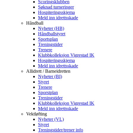
Scoringsklubben
Søknad turneringer
Hospiteringsskjema
Meld inn idrettsskade
Håndball
Nyheter (HB)
Håndballstyret
Sportsplan
Treningstider
Trenere
Klubbkolleksjon Vigrestad IK
Hospiteringsskjema
Meld inn idrettsskade
Allidrett / Barneidretten
Nyheter (BI)
Styret
Trenere
Sporstplan
Treningstider
Klubbkolleksjon Vigrestad IK
Meld inn idrettsskade
Vektløfting
Nyheter (VL)
Styret
Treningstider/trener info