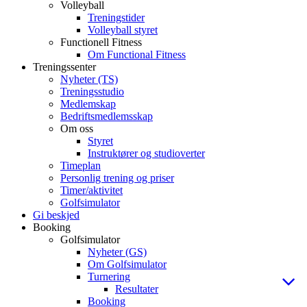
Volleyball
Treningstider
Volleyball styret
Functionell Fitness
Om Functional Fitness
Treningssenter
Nyheter (TS)
Treningsstudio
Medlemskap
Bedriftsmedlemsskap
Om oss
Styret
Instruktører og studioverter
Timeplan
Personlig trening og priser
Timer/aktivitet
Golfsimulator
Gi beskjed
Booking
Golfsimulator
Nyheter (GS)
Om Golfsimulator
Turnering
Resultater
Booking