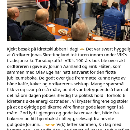
Kjekt besøk på idrettsklubben i dag! 
 Det var svært hyggelig
at Ordfører Jonas Skrettingland tok turen innom under VIK`s 
tradisjonsrike Torsdagkaffe!  VIK`s 100-års bok ble overrakt 
ordføreren i gave av Jorunn Aarsland og Eirik Flåten, som 
sammen med Olav Ege har hatt ansvaret for den flotte 
jubileumsboka. De godt over tjue fremmøtte kunne nyte av 
både kaffe, kaker og ordførerens selskap. Mange spørsmål 
fikk vi og svar på i så måte, og det var betryggende å høre at 
det nå om dagen jobbes iherdig fra politisk hold i forhold til 
idrettens økte energikostnader . Vi krysser fingrene og stoler 
på at de dyktige politikerne våre finner gode løsninger i så 
måte. God lyd i gjengen og gode kaker var det, både fra 
bakeren og litt hjembakst i tillegg, selvsagt fra nevnte 
gullgode Jorunn...  
 Vi(k) løfter sammen, & i lag med 