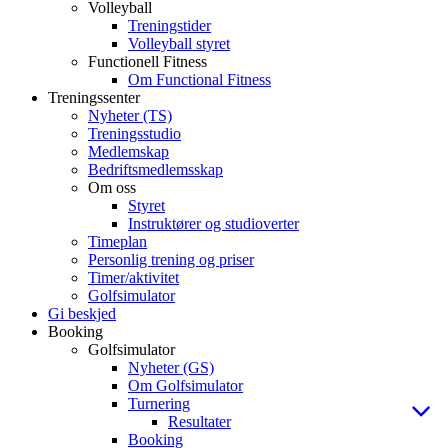
Volleyball
Treningstider
Volleyball styret
Functionell Fitness
Om Functional Fitness
Treningssenter
Nyheter (TS)
Treningsstudio
Medlemskap
Bedriftsmedlemsskap
Om oss
Styret
Instruktører og studioverter
Timeplan
Personlig trening og priser
Timer/aktivitet
Golfsimulator
Gi beskjed
Booking
Golfsimulator
Nyheter (GS)
Om Golfsimulator
Turnering
Resultater
Booking