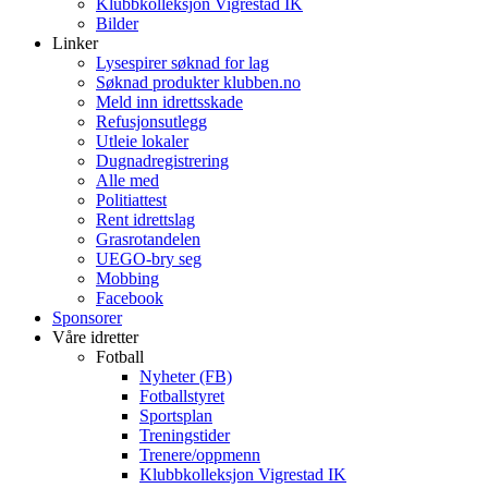
Klubbkolleksjon Vigrestad IK
Bilder
Linker
Lysespirer søknad for lag
Søknad produkter klubben.no
Meld inn idrettsskade
Refusjonsutlegg
Utleie lokaler
Dugnadregistrering
Alle med
Politiattest
Rent idrettslag
Grasrotandelen
UEGO-bry seg
Mobbing
Facebook
Sponsorer
Våre idretter
Fotball
Nyheter (FB)
Fotballstyret
Sportsplan
Treningstider
Trenere/oppmenn
Klubbkolleksjon Vigrestad IK