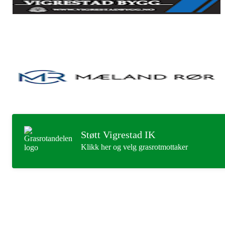
Støtt Vigrestad IK
Klikk her og velg grasrotmottaker