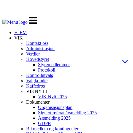
Veksle
navigasjon
HJEM
VIK
Kontakt oss
Administrasjon
Verdier
Hovedstyret
Styremedlemmer
Protokoll
Kontrollutvalg
Valgkomitè
Kaffedrøs
VIKNYTT
VIK Nytt 2025
Dokumenter
Organisasjonsplan
Signert referat årsmelding 2025
Årsmelding 2025
GDPR
Bli medlem og kontingenter