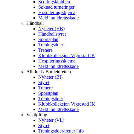
Scoringsklubben
Søknad turneringer
Hospiteringsskjema
Meld inn idrettsskade
Håndball
Nyheter (HB)
Håndballstyret
Sportsplan
Treningstider
Trenere
Klubbkolleksjon Vigrestad IK
Hospiteringsskjema
Meld inn idrettsskade
Allidrett / Barneidretten
Nyheter (BI)
Styret
Trenere
Sporstplan
Treningstider
Klubbkolleksjon Vigrestad IK
Meld inn idrettsskade
Vektløfting
Nyheter (VL)
Styret
Treningstider/trener info