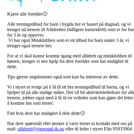
Kjære alle foreldre🙂
Alle treningstilbud for barn i bygda her er basert på dugnad, og vi
trenger nå trenere til Allidretten (tidligere barneidrett) som er for ba
fra 3 år og oppover.
Vi har også Miniklubben som er ett tilbud for barn under 3 år, vi
trenger også trenere her.
For at vi skal kunne komme igang med allidrett og miniklubben til
høsten, trenger vi stor hjelp fra dere foreldre som har mulighet til
dette.
Tips gjerne ungdommer også som kan ha interesse av dette.
Vi i styret er ivrige på å få til ett bra treningstilbud til barna, og vi
hjelper til på alle mulige måter. Det vil bli aktivitetslederkurs for all
trenere, jobber også med å få til en veileder som kan gjøre det letter
å komme inn som trener.
Fint hvis dere har mulighet å dele dette🙂
Har dere spørsmål eller ønsker å være trener ta kontakt med oss på
mail:
allidrett@vigrestad-ik.no
eller til leder i styret Elin 95935904