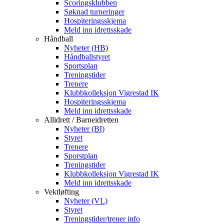
Scoringsklubben
Søknad turneringer
Hospiteringsskjema
Meld inn idrettsskade
Håndball
Nyheter (HB)
Håndballstyret
Sportsplan
Treningstider
Trenere
Klubbkolleksjon Vigrestad IK
Hospiteringsskjema
Meld inn idrettsskade
Allidrett / Barneidretten
Nyheter (BI)
Styret
Trenere
Sporstplan
Treningstider
Klubbkolleksjon Vigrestad IK
Meld inn idrettsskade
Vektløfting
Nyheter (VL)
Styret
Treningstider/trener info