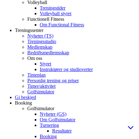
Volleyball
Treningstider
Volleyball styret
Functionell Fitness
Om Functional Fitness
Treningssenter
Nyheter (TS)
Treningsstudio
Medlemskap
Bedriftsmedlemsskap
Om oss
Styret
Instruktører og studioverter
Timeplan
Personlig trening og priser
Timer/aktivitet
Golfsimulator
Gi beskjed
Booking
Golfsimulator
Nyheter (GS)
Om Golfsimulator
Turnering
Resultater
Booking