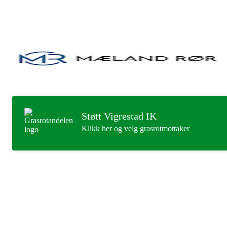
Støtt Vigrestad IK
Klikk her og velg grasrotmottaker