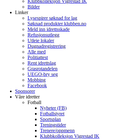
Klubbkolleksjon Vigrestad IK
Bilder
Linker
Lysespirer søknad for lag
Søknad produkter klubben.no
Meld inn idrettsskade
Refusjonsutlegg
Utleie lokaler
Dugnadregistrering
Alle med
Politiattest
Rent idrettslag
Grasrotandelen
UEGO-bry seg
Mobbing
Facebook
Sponsorer
Våre idretter
Fotball
Nyheter (FB)
Fotballstyret
Sportsplan
Treningstider
Trenere/oppmenn
Klubbkolleksjon Vigrestad IK