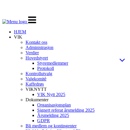
Veksle
navigasjon
HJEM
VIK
Kontakt oss
Administrasjon
Verdier
Hovedstyret
Styremedlemmer
Protokoll
Kontrollutvalg
Valgkomitè
Kaffedrøs
VIKNYTT
VIK Nytt 2025
Dokumenter
Organisasjonsplan
Signert referat årsmelding 2025
Årsmelding 2025
GDPR
Bli medlem og kontingenter