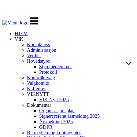
Veksle
navigasjon
HJEM
VIK
Kontakt oss
Administrasjon
Verdier
Hovedstyret
Styremedlemmer
Protokoll
Kontrollutvalg
Valgkomitè
Kaffedrøs
VIKNYTT
VIK Nytt 2025
Dokumenter
Organisasjonsplan
Signert referat årsmelding 2025
Årsmelding 2025
GDPR
Bli medlem og kontingenter