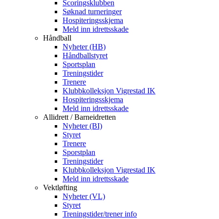
Scoringsklubben
Søknad turneringer
Hospiteringsskjema
Meld inn idrettsskade
Håndball
Nyheter (HB)
Håndballstyret
Sportsplan
Treningstider
Trenere
Klubbkolleksjon Vigrestad IK
Hospiteringsskjema
Meld inn idrettsskade
Allidrett / Barneidretten
Nyheter (BI)
Styret
Trenere
Sporstplan
Treningstider
Klubbkolleksjon Vigrestad IK
Meld inn idrettsskade
Vektløfting
Nyheter (VL)
Styret
Treningstider/trener info