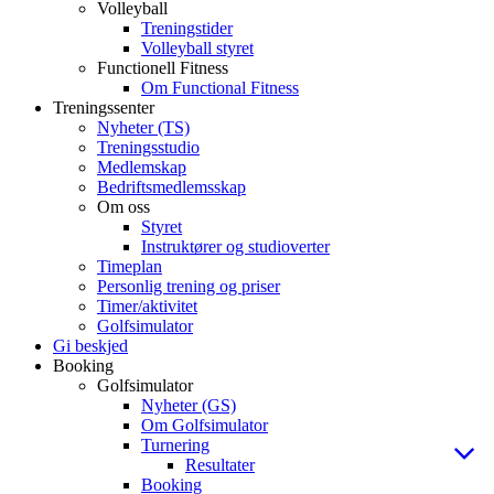
Volleyball
Treningstider
Volleyball styret
Functionell Fitness
Om Functional Fitness
Treningssenter
Nyheter (TS)
Treningsstudio
Medlemskap
Bedriftsmedlemsskap
Om oss
Styret
Instruktører og studioverter
Timeplan
Personlig trening og priser
Timer/aktivitet
Golfsimulator
Gi beskjed
Booking
Golfsimulator
Nyheter (GS)
Om Golfsimulator
Turnering
Resultater
Booking