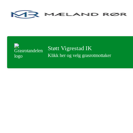
Støtt Vigrestad IK
Klikk her og velg grasrotmottaker