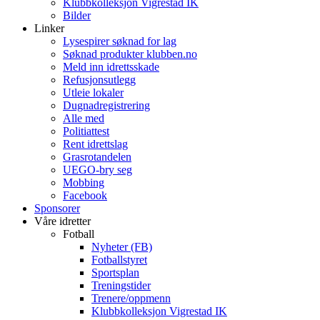
Klubbkolleksjon Vigrestad IK
Bilder
Linker
Lysespirer søknad for lag
Søknad produkter klubben.no
Meld inn idrettsskade
Refusjonsutlegg
Utleie lokaler
Dugnadregistrering
Alle med
Politiattest
Rent idrettslag
Grasrotandelen
UEGO-bry seg
Mobbing
Facebook
Sponsorer
Våre idretter
Fotball
Nyheter (FB)
Fotballstyret
Sportsplan
Treningstider
Trenere/oppmenn
Klubbkolleksjon Vigrestad IK