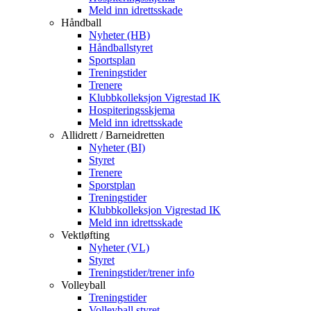
Meld inn idrettsskade
Håndball
Nyheter (HB)
Håndballstyret
Sportsplan
Treningstider
Trenere
Klubbkolleksjon Vigrestad IK
Hospiteringsskjema
Meld inn idrettsskade
Allidrett / Barneidretten
Nyheter (BI)
Styret
Trenere
Sporstplan
Treningstider
Klubbkolleksjon Vigrestad IK
Meld inn idrettsskade
Vektløfting
Nyheter (VL)
Styret
Treningstider/trener info
Volleyball
Treningstider
Volleyball styret