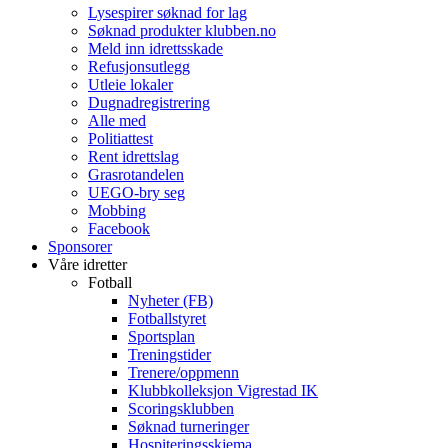
Lysespirer søknad for lag
Søknad produkter klubben.no
Meld inn idrettsskade
Refusjonsutlegg
Utleie lokaler
Dugnadregistrering
Alle med
Politiattest
Rent idrettslag
Grasrotandelen
UEGO-bry seg
Mobbing
Facebook
Sponsorer
Våre idretter
Fotball
Nyheter (FB)
Fotballstyret
Sportsplan
Treningstider
Trenere/oppmenn
Klubbkolleksjon Vigrestad IK
Scoringsklubben
Søknad turneringer
Hospiteringsskjema