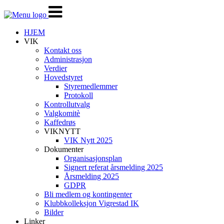
Veksle
navigasjon
HJEM
VIK
Kontakt oss
Administrasjon
Verdier
Hovedstyret
Styremedlemmer
Protokoll
Kontrollutvalg
Valgkomitè
Kaffedrøs
VIKNYTT
VIK Nytt 2025
Dokumenter
Organisasjonsplan
Signert referat årsmelding 2025
Årsmelding 2025
GDPR
Bli medlem og kontingenter
Klubbkolleksjon Vigrestad IK
Bilder
Linker