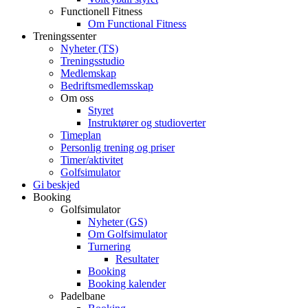
Functionell Fitness
Om Functional Fitness
Treningssenter
Nyheter (TS)
Treningsstudio
Medlemskap
Bedriftsmedlemsskap
Om oss
Styret
Instruktører og studioverter
Timeplan
Personlig trening og priser
Timer/aktivitet
Golfsimulator
Gi beskjed
Booking
Golfsimulator
Nyheter (GS)
Om Golfsimulator
Turnering
Resultater
Booking
Booking kalender
Padelbane