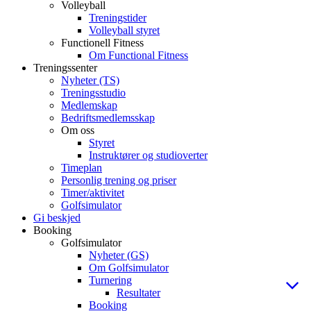
Volleyball
Treningstider
Volleyball styret
Functionell Fitness
Om Functional Fitness
Treningssenter
Nyheter (TS)
Treningsstudio
Medlemskap
Bedriftsmedlemsskap
Om oss
Styret
Instruktører og studioverter
Timeplan
Personlig trening og priser
Timer/aktivitet
Golfsimulator
Gi beskjed
Booking
Golfsimulator
Nyheter (GS)
Om Golfsimulator
Turnering
Resultater
Booking