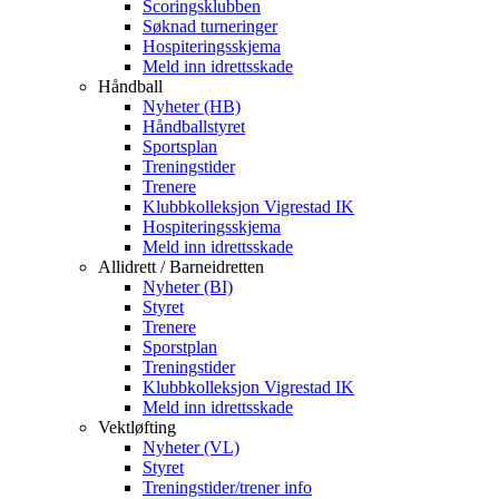
Scoringsklubben
Søknad turneringer
Hospiteringsskjema
Meld inn idrettsskade
Håndball
Nyheter (HB)
Håndballstyret
Sportsplan
Treningstider
Trenere
Klubbkolleksjon Vigrestad IK
Hospiteringsskjema
Meld inn idrettsskade
Allidrett / Barneidretten
Nyheter (BI)
Styret
Trenere
Sporstplan
Treningstider
Klubbkolleksjon Vigrestad IK
Meld inn idrettsskade
Vektløfting
Nyheter (VL)
Styret
Treningstider/trener info