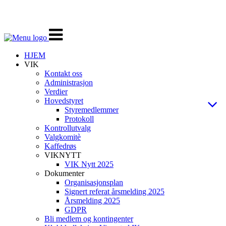
Veksle
navigasjon
HJEM
VIK
Kontakt oss
Administrasjon
Verdier
Hovedstyret
Styremedlemmer
Protokoll
Kontrollutvalg
Valgkomitè
Kaffedrøs
VIKNYTT
VIK Nytt 2025
Dokumenter
Organisasjonsplan
Signert referat årsmelding 2025
Årsmelding 2025
GDPR
Bli medlem og kontingenter