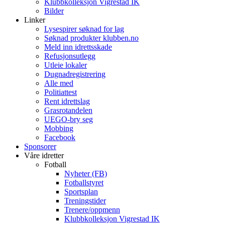
Klubbkolleksjon Vigrestad IK
Bilder
Linker
Lysespirer søknad for lag
Søknad produkter klubben.no
Meld inn idrettsskade
Refusjonsutlegg
Utleie lokaler
Dugnadregistrering
Alle med
Politiattest
Rent idrettslag
Grasrotandelen
UEGO-bry seg
Mobbing
Facebook
Sponsorer
Våre idretter
Fotball
Nyheter (FB)
Fotballstyret
Sportsplan
Treningstider
Trenere/oppmenn
Klubbkolleksjon Vigrestad IK