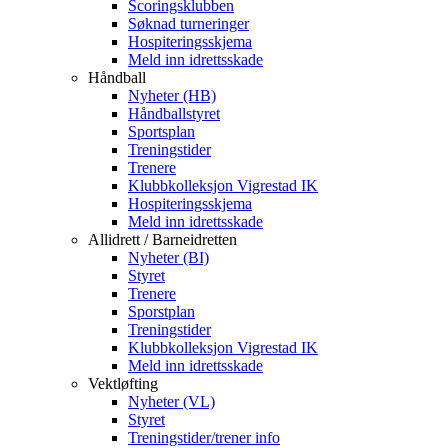
Scoringsklubben
Søknad turneringer
Hospiteringsskjema
Meld inn idrettsskade
Håndball
Nyheter (HB)
Håndballstyret
Sportsplan
Treningstider
Trenere
Klubbkolleksjon Vigrestad IK
Hospiteringsskjema
Meld inn idrettsskade
Allidrett / Barneidretten
Nyheter (BI)
Styret
Trenere
Sporstplan
Treningstider
Klubbkolleksjon Vigrestad IK
Meld inn idrettsskade
Vektløfting
Nyheter (VL)
Styret
Treningstider/trener info