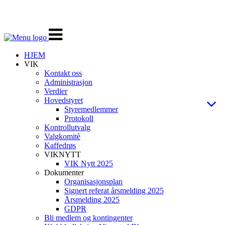
Veksle
navigasjon
HJEM
VIK
Kontakt oss
Administrasjon
Verdier
Hovedstyret
Styremedlemmer
Protokoll
Kontrollutvalg
Valgkomitè
Kaffedrøs
VIKNYTT
VIK Nytt 2025
Dokumenter
Organisasjonsplan
Signert referat årsmelding 2025
Årsmelding 2025
GDPR
Bli medlem og kontingenter