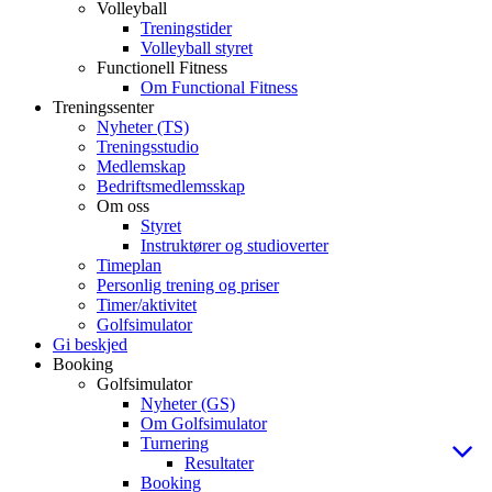
Volleyball
Treningstider
Volleyball styret
Functionell Fitness
Om Functional Fitness
Treningssenter
Nyheter (TS)
Treningsstudio
Medlemskap
Bedriftsmedlemsskap
Om oss
Styret
Instruktører og studioverter
Timeplan
Personlig trening og priser
Timer/aktivitet
Golfsimulator
Gi beskjed
Booking
Golfsimulator
Nyheter (GS)
Om Golfsimulator
Turnering
Resultater
Booking