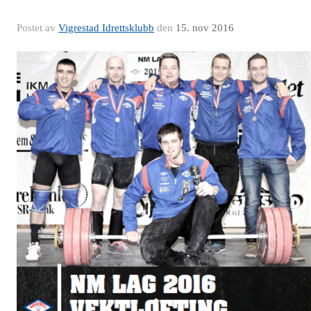
Postet av
Vigrestad Idrettsklubb
den
15. nov 2016