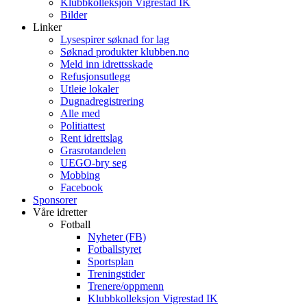
Klubbkolleksjon Vigrestad IK
Bilder
Linker
Lysespirer søknad for lag
Søknad produkter klubben.no
Meld inn idrettsskade
Refusjonsutlegg
Utleie lokaler
Dugnadregistrering
Alle med
Politiattest
Rent idrettslag
Grasrotandelen
UEGO-bry seg
Mobbing
Facebook
Sponsorer
Våre idretter
Fotball
Nyheter (FB)
Fotballstyret
Sportsplan
Treningstider
Trenere/oppmenn
Klubbkolleksjon Vigrestad IK