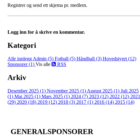
Registrer og send ett skjema pr. medlem.
Logg inn for å skrive en kommentar.
Kategori
Alle innlegg
Admin (5)
Fotball (5)
Håndball (3)
Hovedstyret (12)
Sponsorer (1)
Vis alle
RSS
Arkiv
Desember 2025 (1)
November 2025 (1)
August 2025 (1)
Juli 2025
(1)
Mai 2025 (1)
Mars 2025 (1)
2024 (7)
2023 (12)
2022 (12)
202
(29)
2020 (18)
2019 (12)
2018 (3)
2017 (1)
2016 (14)
2015 (14)
GENERALSPONSORER