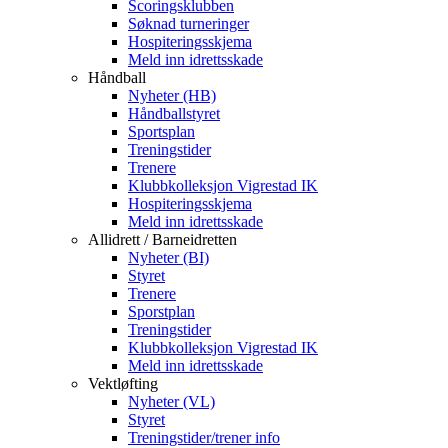
Scoringsklubben
Søknad turneringer
Hospiteringsskjema
Meld inn idrettsskade
Håndball
Nyheter (HB)
Håndballstyret
Sportsplan
Treningstider
Trenere
Klubbkolleksjon Vigrestad IK
Hospiteringsskjema
Meld inn idrettsskade
Allidrett / Barneidretten
Nyheter (BI)
Styret
Trenere
Sporstplan
Treningstider
Klubbkolleksjon Vigrestad IK
Meld inn idrettsskade
Vektløfting
Nyheter (VL)
Styret
Treningstider/trener info