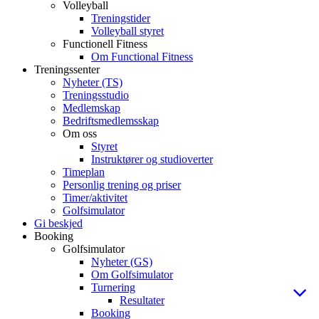
Volleyball
Treningstider
Volleyball styret
Functionell Fitness
Om Functional Fitness
Treningssenter
Nyheter (TS)
Treningsstudio
Medlemskap
Bedriftsmedlemsskap
Om oss
Styret
Instruktører og studioverter
Timeplan
Personlig trening og priser
Timer/aktivitet
Golfsimulator
Gi beskjed
Booking
Golfsimulator
Nyheter (GS)
Om Golfsimulator
Turnering
Resultater
Booking