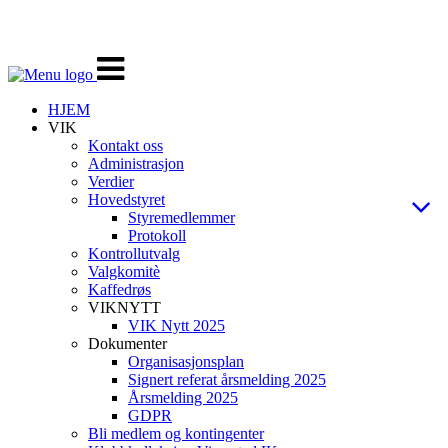
Veksle
navigasjon
HJEM
VIK
Kontakt oss
Administrasjon
Verdier
Hovedstyret
Styremedlemmer
Protokoll
Kontrollutvalg
Valgkomitè
Kaffedrøs
VIKNYTT
VIK Nytt 2025
Dokumenter
Organisasjonsplan
Signert referat årsmelding 2025
Årsmelding 2025
GDPR
Bli medlem og kontingenter