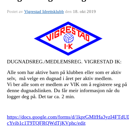
Postet av
Vigrestad Idrettsklubb
den
18. okt 2019
DUGNADSREG./MEDLEMSREG. VIGRESTAD IK:
Alle som har aktive barn på klubben eller som er aktiv
selv, må velge en dugnad i året per aktiv medlem.
Vi ber alle som er medlem av VIK om å registrere seg på
denne dugnadslinken. Du får meir informasjon når du
logger deg på. Det tar ca. 2 min.
https://docs.google.com/forms/d/1kprGMlfHa3yzI4FTdU
cYvib1c1T9TQFRQWdTjKVphc/edit