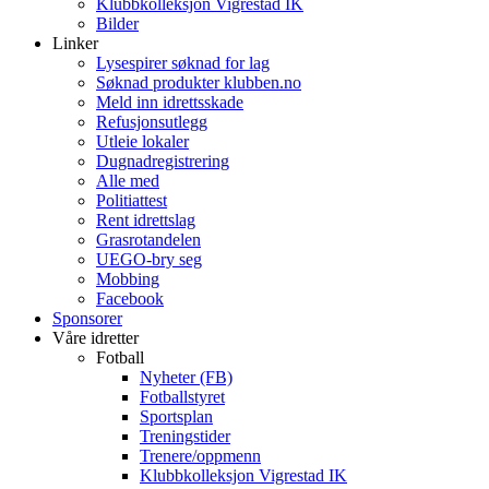
Klubbkolleksjon Vigrestad IK
Bilder
Linker
Lysespirer søknad for lag
Søknad produkter klubben.no
Meld inn idrettsskade
Refusjonsutlegg
Utleie lokaler
Dugnadregistrering
Alle med
Politiattest
Rent idrettslag
Grasrotandelen
UEGO-bry seg
Mobbing
Facebook
Sponsorer
Våre idretter
Fotball
Nyheter (FB)
Fotballstyret
Sportsplan
Treningstider
Trenere/oppmenn
Klubbkolleksjon Vigrestad IK