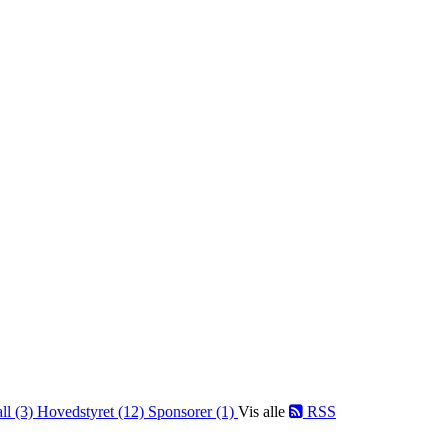
ll (3)
Hovedstyret (12)
Sponsorer (1)
Vis alle
RSS