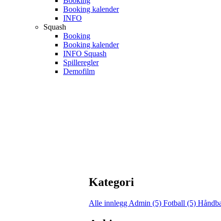
Booking
Booking kalender
INFO
Squash
Booking
Booking kalender
INFO Squash
Spilleregler
Demofilm
Kategori
Alle innlegg
Admin (5)
Fotball (5)
Håndba