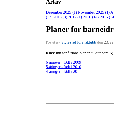
Arkiv
Desember 2025 (1)
November 2025 (1)
A
(12)
2018 (3)
2017 (1)
2016 (14)
2015 (14
Planer for barneidr
Postet av
Vigrestad Idrettsklubb
den
23. s
Klikk inn for å finne planen til ditt barn :-)
6-åringer - født i 2009
5-åringer - født i 2010
4-åringer - født i 2011