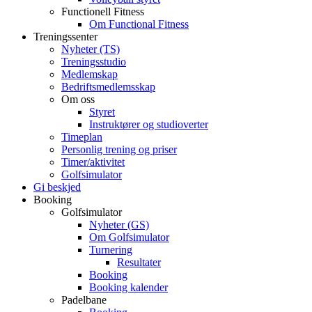
Functionell Fitness
Om Functional Fitness
Treningssenter
Nyheter (TS)
Treningsstudio
Medlemskap
Bedriftsmedlemsskap
Om oss
Styret
Instruktører og studioverter
Timeplan
Personlig trening og priser
Timer/aktivitet
Golfsimulator
Gi beskjed
Booking
Golfsimulator
Nyheter (GS)
Om Golfsimulator
Turnering
Resultater
Booking
Booking kalender
Padelbane