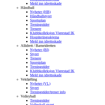
Meld inn idrettsskade
Håndball
Nyheter (HB)
Håndballstyret
Sportsplan
Treningstider
Trenere
Klubbkolleksjon Vigrestad IK
Hospiteringsskjema
Meld inn idrettsskade
Allidrett / Barneidretten
Nyheter (BI)
Styret
Trenere
Sporstplan
Treningstider
Klubbkolleksjon Vigrestad IK
Meld inn idrettsskade
Vektløfting
Nyheter (VL)
Styret
Treningstider/trener info
Volleyball
Treningstider
Volleyball styret