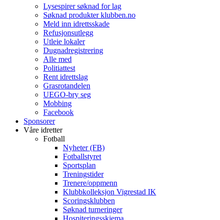
Lysespirer søknad for lag
Søknad produkter klubben.no
Meld inn idrettsskade
Refusjonsutlegg
Utleie lokaler
Dugnadregistrering
Alle med
Politiattest
Rent idrettslag
Grasrotandelen
UEGO-bry seg
Mobbing
Facebook
Sponsorer
Våre idretter
Fotball
Nyheter (FB)
Fotballstyret
Sportsplan
Treningstider
Trenere/oppmenn
Klubbkolleksjon Vigrestad IK
Scoringsklubben
Søknad turneringer
Hospiteringsskjema