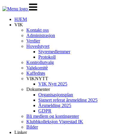
Veksle
navigasjon
HJEM
VIK
Kontakt oss
Administrasjon
Verdier
Hovedstyret
Styremedlemmer
Protokoll
Kontrollutvalg
Valgkomitè
Kaffedrøs
VIKNYTT
VIK Nytt 2025
Dokumenter
Organisasjonsplan
Signert referat årsmelding 2025
Årsmelding 2025
GDPR
Bli medlem og kontingenter
Klubbkolleksjon Vigrestad IK
Bilder
Linker