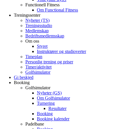
Functionell Fitness
Om Functional Fitness
Treningssenter
Nyheter (TS)
Treningsstudio
Medlemskap
Bedriftsmedlemsskap
Om oss
Styret
Instruktører og studioverter
Timeplan
Personlig trening og priser
Timer/aktivitet
Golfsimulator
Gi beskjed
Booking
Golfsimulator
Nyheter (GS)
Om Golfsimulator
Turnering
Resultater
Booking
Booking kalender
Padelbane