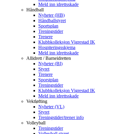
Meld inn idrettsskade
Håndball
Nyheter (HB)
Håndballstyret
Sportsplan
Treningstider
Trenere
Klubbkolleksjon Vigrestad IK
Hospiteringsskjema
Meld inn idrettsskade
Allidrett / Barneidretten
Nyheter (BI)
Styret
Trenere
Sporstplan
Treningstider
Klubbkolleksjon Vigrestad IK
Meld inn idrettsskade
Vektløfting
Nyheter (VL)
Styret
Treningstider/trener info
Volleyball
Treningstider
Volleyball styret