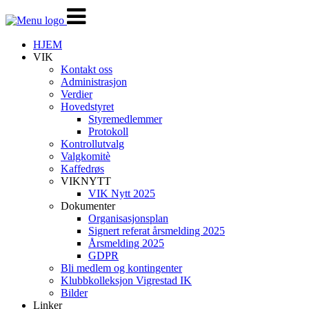
Veksle
navigasjon
HJEM
VIK
Kontakt oss
Administrasjon
Verdier
Hovedstyret
Styremedlemmer
Protokoll
Kontrollutvalg
Valgkomitè
Kaffedrøs
VIKNYTT
VIK Nytt 2025
Dokumenter
Organisasjonsplan
Signert referat årsmelding 2025
Årsmelding 2025
GDPR
Bli medlem og kontingenter
Klubbkolleksjon Vigrestad IK
Bilder
Linker