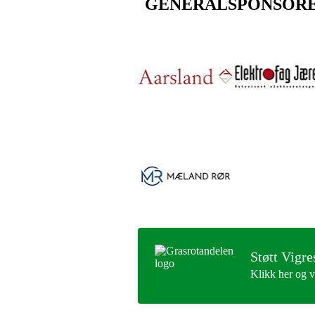
GENERALSPONSOR
Støtt Vigre
Klikk her og v