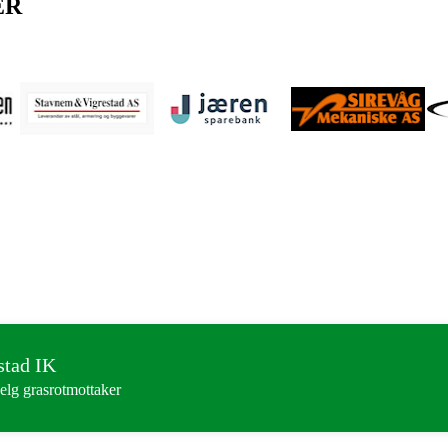
ER
stad IK
elg grasrotmottaker