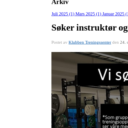
Arkiv
Juli 2025 (1)
Mars 2025 (1)
Januar 2025 (
Søker instruktør o
Postet av
Klubben Treningssenter
den
24. 