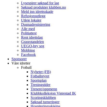
Lysespirer søknad for lag
Søknad produkter klubben.no
Meld inn idrettsskade
Refusjonsutlegg
Utleie lokaler
Dugnadregistrering
Alle med
Politiattest
Rent idrettslag
Grasrotandelen
UEGO-bry seg
Mobbing
Facebook
Sponsorer
Våre idretter
Fotball
Nyheter (FB)
Fotballstyret
Sportsplan
Treningstider
Trenere/oppmenn
Klubbkolleksjon Vigrestad IK
Scoringsklubben
Søknad turneringer
Hospiteringsskjema