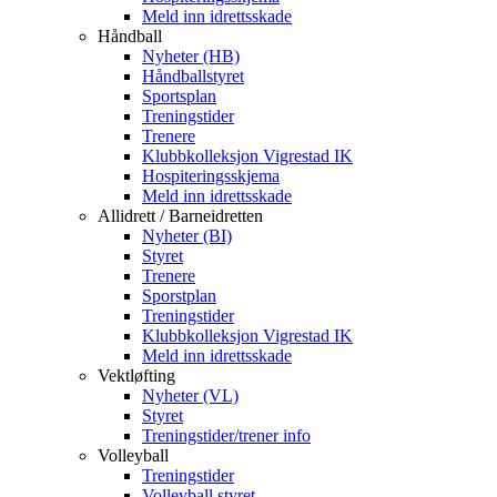
Meld inn idrettsskade
Håndball
Nyheter (HB)
Håndballstyret
Sportsplan
Treningstider
Trenere
Klubbkolleksjon Vigrestad IK
Hospiteringsskjema
Meld inn idrettsskade
Allidrett / Barneidretten
Nyheter (BI)
Styret
Trenere
Sporstplan
Treningstider
Klubbkolleksjon Vigrestad IK
Meld inn idrettsskade
Vektløfting
Nyheter (VL)
Styret
Treningstider/trener info
Volleyball
Treningstider
Volleyball styret