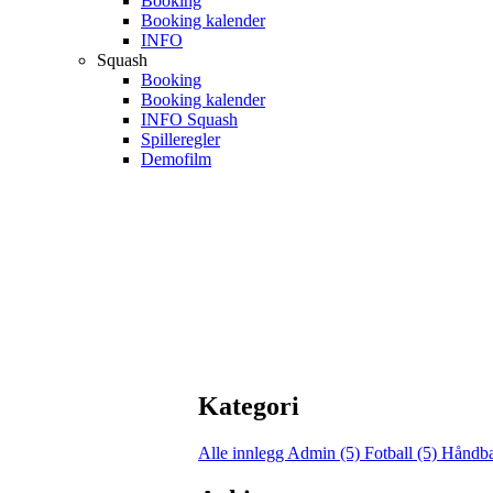
Booking
Booking kalender
INFO
Squash
Booking
Booking kalender
INFO Squash
Spilleregler
Demofilm
Kategori
Alle innlegg
Admin (5)
Fotball (5)
Håndba