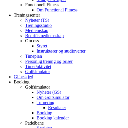
Functionell Fitness
Om Functional Fitness
Treningssenter
Nyheter (TS)
Treningsstudio
Medlemskap
Bedriftsmedlemsskap
Om oss
Styret
Instruktører og studioverter
Timeplan
Personlig trening og priser
Timer/aktivitet
Golfsimulator
Gi beskjed
Booking
Golfsimulator
Nyheter (GS)
Om Golfsimulator
Turnering
Resultater
Booking
Booking kalender
Padelbane