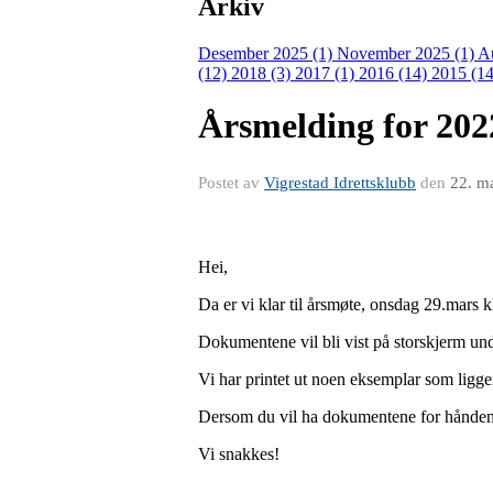
Arkiv
Desember 2025 (1)
November 2025 (1)
A
(12)
2018 (3)
2017 (1)
2016 (14)
2015 (14
Årsmelding for 202
Postet av
Vigrestad Idrettsklubb
den
22. m
Hei,
Da er vi klar til årsmøte, onsdag 29.mars k
Dokumentene vil bli vist på storskjerm un
Vi har printet ut noen eksemplar som ligg
Dersom du vil ha dokumentene for hånden un
Vi snakkes!