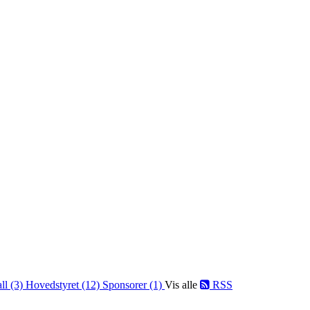
ll (3)
Hovedstyret (12)
Sponsorer (1)
Vis alle
RSS