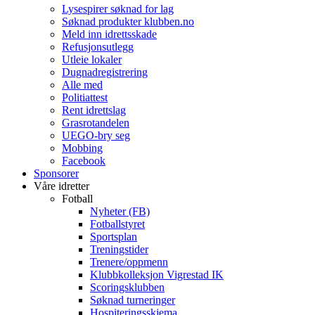
Lysespirer søknad for lag
Søknad produkter klubben.no
Meld inn idrettsskade
Refusjonsutlegg
Utleie lokaler
Dugnadregistrering
Alle med
Politiattest
Rent idrettslag
Grasrotandelen
UEGO-bry seg
Mobbing
Facebook
Sponsorer
Våre idretter
Fotball
Nyheter (FB)
Fotballstyret
Sportsplan
Treningstider
Trenere/oppmenn
Klubbkolleksjon Vigrestad IK
Scoringsklubben
Søknad turneringer
Hospiteringsskjema