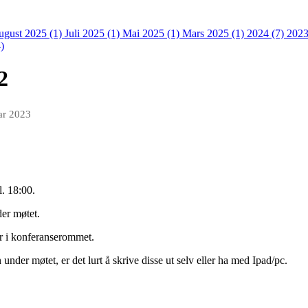
ugust 2025 (1)
Juli 2025 (1)
Mai 2025 (1)
Mars 2025 (1)
2024 (7)
2023
)
2
ar 2023
l. 18:00.
der møtet.
er i konferanserommet.
der møtet, er det lurt å skrive disse ut selv eller ha med Ipad/pc.