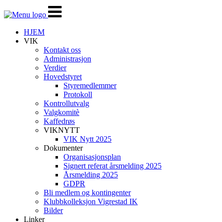
Veksle
navigasjon
HJEM
VIK
Kontakt oss
Administrasjon
Verdier
Hovedstyret
Styremedlemmer
Protokoll
Kontrollutvalg
Valgkomitè
Kaffedrøs
VIKNYTT
VIK Nytt 2025
Dokumenter
Organisasjonsplan
Signert referat årsmelding 2025
Årsmelding 2025
GDPR
Bli medlem og kontingenter
Klubbkolleksjon Vigrestad IK
Bilder
Linker