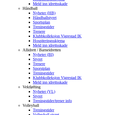
Meld inn idrettsskade
Håndball
Nyheter (HB)
Håndballstyret
Sportsplan
Treningstider
Trenere
Klubbkolleksjon Vigrestad IK
Hospiteringsskjema
Meld inn idrettsskade
Allidrett / Barneidretten
Nyheter (BI)
Styret
Trenere
Sporstplan
Treningstider
Klubbkolleksjon Vigrestad IK
Meld inn idrettsskade
Vektløfting
Nyheter (VL)
Styret
Treningstider/trener info
Volleyball
Treningstider
Volleyball styret