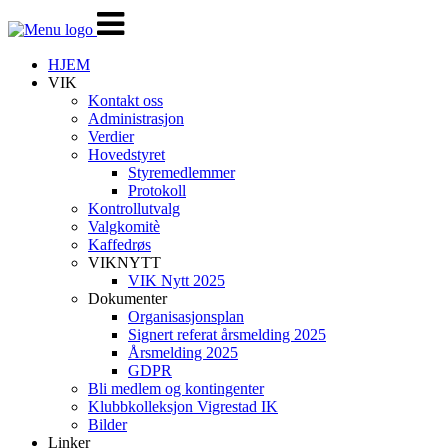
Veksle
navigasjon
HJEM
VIK
Kontakt oss
Administrasjon
Verdier
Hovedstyret
Styremedlemmer
Protokoll
Kontrollutvalg
Valgkomitè
Kaffedrøs
VIKNYTT
VIK Nytt 2025
Dokumenter
Organisasjonsplan
Signert referat årsmelding 2025
Årsmelding 2025
GDPR
Bli medlem og kontingenter
Klubbkolleksjon Vigrestad IK
Bilder
Linker