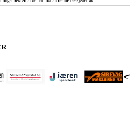
nnligst bekreft at de har mottatt denne beskjeden😀
ER