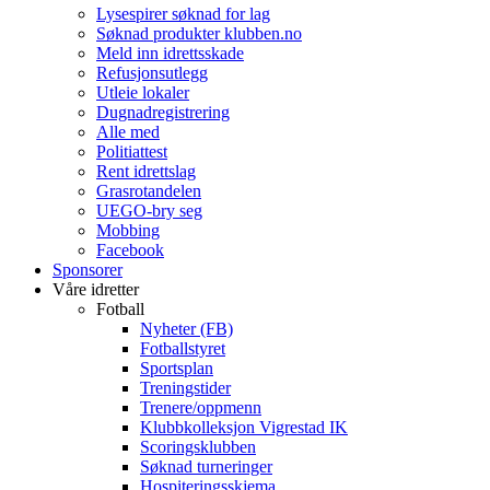
Lysespirer søknad for lag
Søknad produkter klubben.no
Meld inn idrettsskade
Refusjonsutlegg
Utleie lokaler
Dugnadregistrering
Alle med
Politiattest
Rent idrettslag
Grasrotandelen
UEGO-bry seg
Mobbing
Facebook
Sponsorer
Våre idretter
Fotball
Nyheter (FB)
Fotballstyret
Sportsplan
Treningstider
Trenere/oppmenn
Klubbkolleksjon Vigrestad IK
Scoringsklubben
Søknad turneringer
Hospiteringsskjema