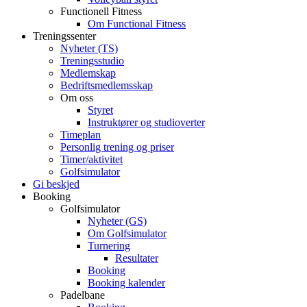
Functionell Fitness
Om Functional Fitness
Treningssenter
Nyheter (TS)
Treningsstudio
Medlemskap
Bedriftsmedlemsskap
Om oss
Styret
Instruktører og studioverter
Timeplan
Personlig trening og priser
Timer/aktivitet
Golfsimulator
Gi beskjed
Booking
Golfsimulator
Nyheter (GS)
Om Golfsimulator
Turnering
Resultater
Booking
Booking kalender
Padelbane