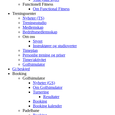
Functionell Fitness
Om Functional Fitness
Treningssenter
Nyheter (TS)
Treningsstudio
Medlemskap
Bedriftsmedlemsskap
Om oss
Styret
Instruktører og studioverter
Timeplan
Personlig trening og priser
Timer/aktivitet
Golfsimulator
Gi beskjed
Booking
Golfsimulator
Nyheter (GS)
Om Golfsimulator
Turnering
Resultater
Booking
Booking kalender
Padelbane