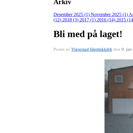
Arkiv
Desember 2025 (1)
November 2025 (1)
A
(12)
2018 (3)
2017 (1)
2016 (14)
2015 (14
Bli med på laget!
Postet av
Vigrestad Idrettsklubb
den
9. jan