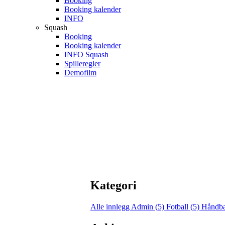
Booking
Booking kalender
INFO
Squash
Booking
Booking kalender
INFO Squash
Spilleregler
Demofilm
Kategori
Alle innlegg
Admin (5)
Fotball (5)
Håndba