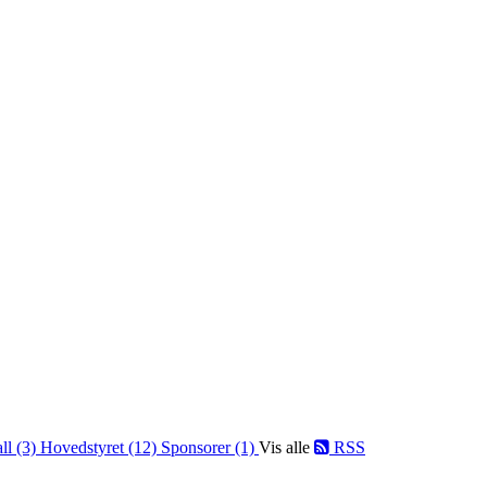
ll (3)
Hovedstyret (12)
Sponsorer (1)
Vis alle
RSS