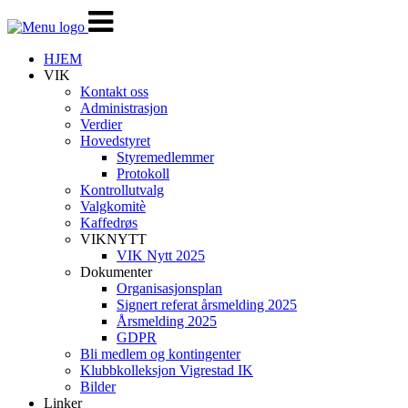
Veksle
navigasjon
HJEM
VIK
Kontakt oss
Administrasjon
Verdier
Hovedstyret
Styremedlemmer
Protokoll
Kontrollutvalg
Valgkomitè
Kaffedrøs
VIKNYTT
VIK Nytt 2025
Dokumenter
Organisasjonsplan
Signert referat årsmelding 2025
Årsmelding 2025
GDPR
Bli medlem og kontingenter
Klubbkolleksjon Vigrestad IK
Bilder
Linker