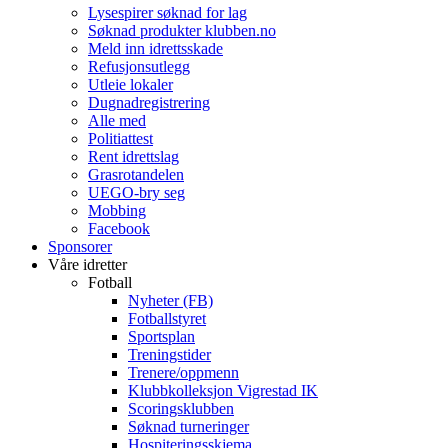
Lysespirer søknad for lag
Søknad produkter klubben.no
Meld inn idrettsskade
Refusjonsutlegg
Utleie lokaler
Dugnadregistrering
Alle med
Politiattest
Rent idrettslag
Grasrotandelen
UEGO-bry seg
Mobbing
Facebook
Sponsorer
Våre idretter
Fotball
Nyheter (FB)
Fotballstyret
Sportsplan
Treningstider
Trenere/oppmenn
Klubbkolleksjon Vigrestad IK
Scoringsklubben
Søknad turneringer
Hospiteringsskjema