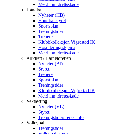
Meld inn idrettsskade
Håndball
Nyheter (HB)
Håndballstyret
Sportsplan
Treningstider
Trenere
Klubbkolleksjon Vigrestad IK
Hospiteringsskjema
Meld inn idrettsskade
Allidrett / Barneidretten
Nyheter (BI)
Styret
Trenere
Sporstplan
Treningstider
Klubbkolleksjon Vigrestad IK
Meld inn idrettsskade
Vektløfting
Nyheter (VL)
Styret
Treningstider/trener info
Volleyball
Treningstider
Volleyball styret