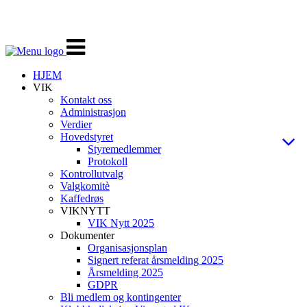
Veksle
navigasjon
HJEM
VIK
Kontakt oss
Administrasjon
Verdier
Hovedstyret
Styremedlemmer
Protokoll
Kontrollutvalg
Valgkomitè
Kaffedrøs
VIKNYTT
VIK Nytt 2025
Dokumenter
Organisasjonsplan
Signert referat årsmelding 2025
Årsmelding 2025
GDPR
Bli medlem og kontingenter