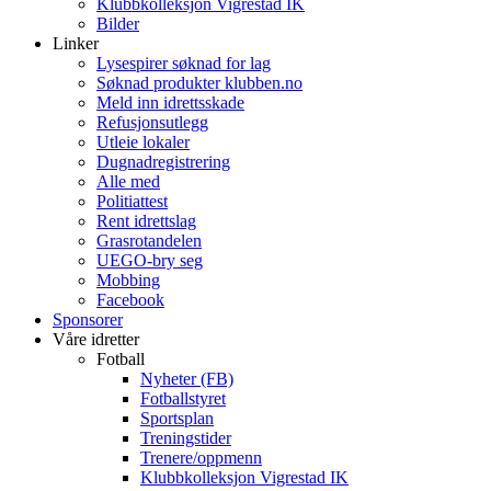
Klubbkolleksjon Vigrestad IK
Bilder
Linker
Lysespirer søknad for lag
Søknad produkter klubben.no
Meld inn idrettsskade
Refusjonsutlegg
Utleie lokaler
Dugnadregistrering
Alle med
Politiattest
Rent idrettslag
Grasrotandelen
UEGO-bry seg
Mobbing
Facebook
Sponsorer
Våre idretter
Fotball
Nyheter (FB)
Fotballstyret
Sportsplan
Treningstider
Trenere/oppmenn
Klubbkolleksjon Vigrestad IK