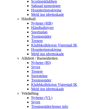
Scoringsklubben
Søknad turneringer
Hospiteringsskjema
Meld inn idrettsskade
Håndball
Nyheter (HB)
Håndballstyret
Sportsplan
Treningstider
Trenere
Klubbkolleksjon Vigrestad IK
Hospiteringsskjema
Meld inn idrettsskade
Allidrett / Barneidretten
Nyheter (BI)
Styret
Trenere
Sporstplan
Treningstider
Klubbkolleksjon Vigrestad IK
Meld inn idrettsskade
Vektløfting
Nyheter (VL)
Styret
Treningstider/trener info