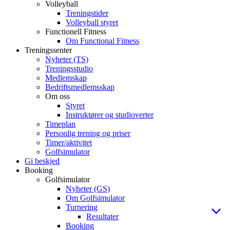
Volleyball
Treningstider
Volleyball styret
Functionell Fitness
Om Functional Fitness
Treningssenter
Nyheter (TS)
Treningsstudio
Medlemskap
Bedriftsmedlemsskap
Om oss
Styret
Instruktører og studioverter
Timeplan
Personlig trening og priser
Timer/aktivitet
Golfsimulator
Gi beskjed
Booking
Golfsimulator
Nyheter (GS)
Om Golfsimulator
Turnering
Resultater
Booking