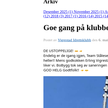
Arkiv
Desember 2025 (1)
November 2025 (1)
A
(12)
2018 (3)
2017 (1)
2016 (14)
2015 (14
Goe gang på klubb
Postet av
Vigrestad Idrettsklubb
den
6. ma
DE USTOPPELIGE! 
Endelig er de igang igjen, Team Ståles
heller!! Mens godkokken Erling Vigrestad
liker vi. BoBygg tok seg av saneringen
GOD HELG Godtfolk!! 