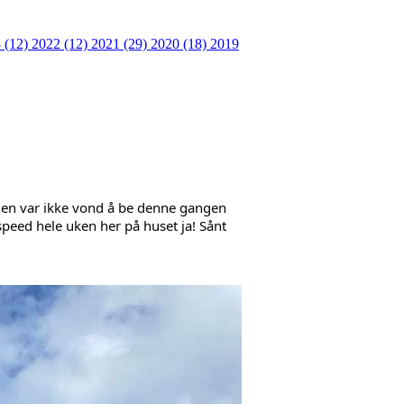
 (12)
2022 (12)
2021 (29)
2020 (18)
2019
ngen var ikke vond å be denne gangen 
speed hele uken her på huset ja! Sånt 