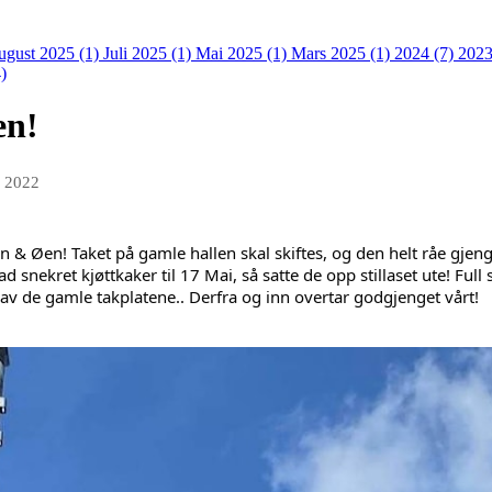
ugust 2025 (1)
Juli 2025 (1)
Mai 2025 (1)
Mars 2025 (1)
2024 (7)
2023
)
en!
i 2022
en & Øen! Taket på gamle hallen skal skiftes, og den helt råe gje
 snekret kjøttkaker til 17 Mai, så satte de opp stillaset ute! Full 
 av de gamle takplatene.. Derfra og inn overtar godgjenget vårt! 