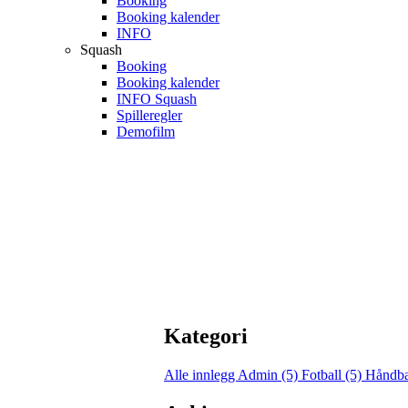
Booking
Booking kalender
INFO
Squash
Booking
Booking kalender
INFO Squash
Spilleregler
Demofilm
Kategori
Alle innlegg
Admin (5)
Fotball (5)
Håndba