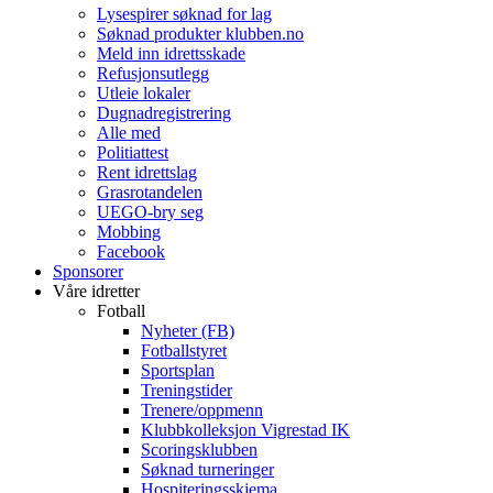
Lysespirer søknad for lag
Søknad produkter klubben.no
Meld inn idrettsskade
Refusjonsutlegg
Utleie lokaler
Dugnadregistrering
Alle med
Politiattest
Rent idrettslag
Grasrotandelen
UEGO-bry seg
Mobbing
Facebook
Sponsorer
Våre idretter
Fotball
Nyheter (FB)
Fotballstyret
Sportsplan
Treningstider
Trenere/oppmenn
Klubbkolleksjon Vigrestad IK
Scoringsklubben
Søknad turneringer
Hospiteringsskjema