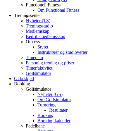
Functionell Fitness
Om Functional Fitness
Treningssenter
Nyheter (TS)
Treningsstudio
Medlemskap
Bedriftsmedlemsskap
Om oss
Styret
Instruktører og studioverter
Timeplan
Personlig trening og priser
Timer/aktivitet
Golfsimulator
Gi beskjed
Booking
Golfsimulator
Nyheter (GS)
Om Golfsimulator
Turnering
Resultater
Booking
Booking kalender
Padelbane