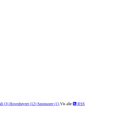
ll (3)
Hovedstyret (12)
Sponsorer (1)
Vis alle
RSS