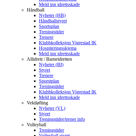
Meld inn idrettsskade
Håndball
Nyheter (HB)
Håndballstyret
Sportsplan
Treningstider
Trenere
Klubbkolleksjon Vigrestad IK
Hospiteringsskjema
Meld inn idrettsskade
Allidrett / Barneidretten
Nyheter (BI)
Styret
Trenere
Sporstplan
Treningstider
Klubbkolleksjon Vigrestad IK
Meld inn idrettsskade
Vektløfting
Nyheter (VL)
Styret
Treningstider/trener info
Volleyball
Treningstider
Volleyball styret