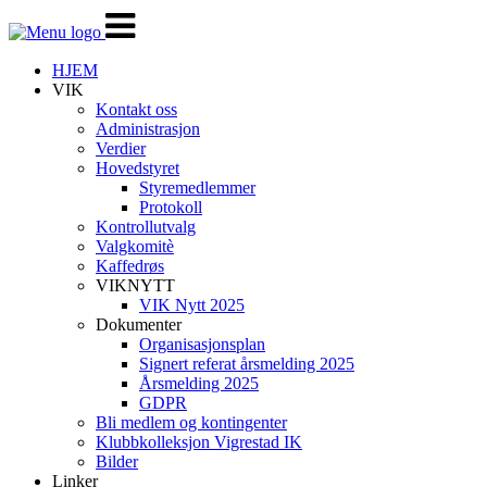
Veksle
navigasjon
HJEM
VIK
Kontakt oss
Administrasjon
Verdier
Hovedstyret
Styremedlemmer
Protokoll
Kontrollutvalg
Valgkomitè
Kaffedrøs
VIKNYTT
VIK Nytt 2025
Dokumenter
Organisasjonsplan
Signert referat årsmelding 2025
Årsmelding 2025
GDPR
Bli medlem og kontingenter
Klubbkolleksjon Vigrestad IK
Bilder
Linker