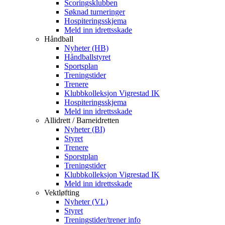
Scoringsklubben
Søknad turneringer
Hospiteringsskjema
Meld inn idrettsskade
Håndball
Nyheter (HB)
Håndballstyret
Sportsplan
Treningstider
Trenere
Klubbkolleksjon Vigrestad IK
Hospiteringsskjema
Meld inn idrettsskade
Allidrett / Barneidretten
Nyheter (BI)
Styret
Trenere
Sporstplan
Treningstider
Klubbkolleksjon Vigrestad IK
Meld inn idrettsskade
Vektløfting
Nyheter (VL)
Styret
Treningstider/trener info