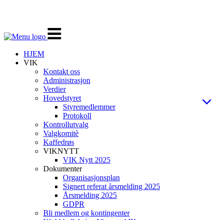
Veksle
navigasjon
HJEM
VIK
Kontakt oss
Administrasjon
Verdier
Hovedstyret
Styremedlemmer
Protokoll
Kontrollutvalg
Valgkomitè
Kaffedrøs
VIKNYTT
VIK Nytt 2025
Dokumenter
Organisasjonsplan
Signert referat årsmelding 2025
Årsmelding 2025
GDPR
Bli medlem og kontingenter