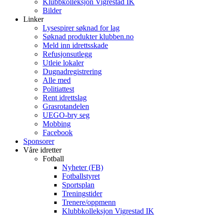
Klubbkolleksjon Vigrestad IK
Bilder
Linker
Lysespirer søknad for lag
Søknad produkter klubben.no
Meld inn idrettsskade
Refusjonsutlegg
Utleie lokaler
Dugnadregistrering
Alle med
Politiattest
Rent idrettslag
Grasrotandelen
UEGO-bry seg
Mobbing
Facebook
Sponsorer
Våre idretter
Fotball
Nyheter (FB)
Fotballstyret
Sportsplan
Treningstider
Trenere/oppmenn
Klubbkolleksjon Vigrestad IK