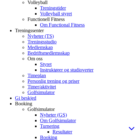
Volleyball
Treningstider
Volleyball styret
Functionell Fitness
Om Functional Fitness
Treningssenter
Nyheter (TS)
Treningsstudio
Medlemskap
Bedriftsmedlemsskap
Om oss
Styret
Instruktører og studioverter
Timeplan
Personlig trening og priser
Timer/aktivitet
Golfsimulator
Gi beskjed
Booking
Golfsimulator
Nyheter (GS)
Om Golfsimulator
Turnering
Resultater
Booking